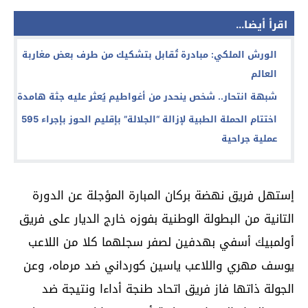
اقرأ أيضا...
الورش الملكي: مبادرة تُقابل بتشكيك من طرف بعض مغاربة
العالم
شبهة انتحار.. شخص ينحدر من أغواطيم يُعثر عليه جثة هامدة
اختتام الحملة الطبية لإزالة “الجلالة” بإقليم الحوز بإجراء 595
عملية جراحية
إستهل فريق نهضة بركان المبارة المؤجلة عن الدورة
التانية من البطولة الوطنية بفوزه خارج الديار على فريق
أولمبيك أسفي بهدفين لصفر سجلهما كلا من اللاعب
يوسف مهري واللاعب ياسين كورداني ضد مرماه، وعن
الجولة ذاتها فاز فريق اتحاد طنجة أداءا ونتيجة ضد