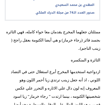
المهدي بن محمد السعيدي
صدور العدد الـ74 من مجلة الدرك الملكي
ممثلتان جعلهما المخرج يقدمان معا حواء كامله، فهي الثائره
بجسد فائر (رجاء خرماز) و هي أيضا الكتومة بعقل راجح (
زينب الناجم)..
الثائرة و المنكسره
ازدواجية استخدمها المخرج أبرع استغلال حتى في التضاد
اللوني ، اذ أنه جعل زينب ترتدي زيا أحمر اللون وهو
المعروف إنه لون دال علي الاثاره و التحرر علي عكس
شخصيتها الكتومه ، بينما ارتدت ” رجاء خرماز” زيا اسود
قصير و هو اللون الدال على الوقار والسيطرة وهو أيضا