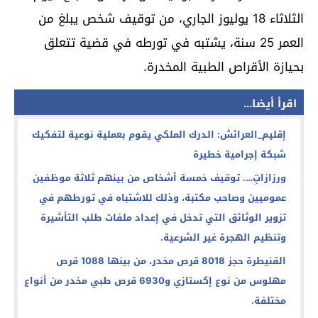
الثلاثاء 18 يوليوز الجاري، من توقيف شخص يبلغ من
العمر 25 سنة، يشتبه في تورطه في قضية تتعلق
بحيازة الأقراص الطبية المخدرة.
اقرأ أيضا...
إقليم_العرائش: الدرك الملكي يقوم بعملية نوعية لتفكيك
شبكة إجرامية خطيرة
ورزازاتٍ…. توقيف خمسة أشخاص من بينهم ثلاثة موظفين
عموميين وصاحب مكتبة، وذلك للاشتباه في تورطهم في
تزوير الوثائق التي تدخل في إعداد ملفات طلب التأشيرة
وتنظيم الهجرة غير الشرعية.
القنيطرة حجز 8018 قرص مخدر، من بينها 1088 قرص
مهلوس من نوع إكستازي و6930 قرص طبي مخدر من أنواع
مختلفة.