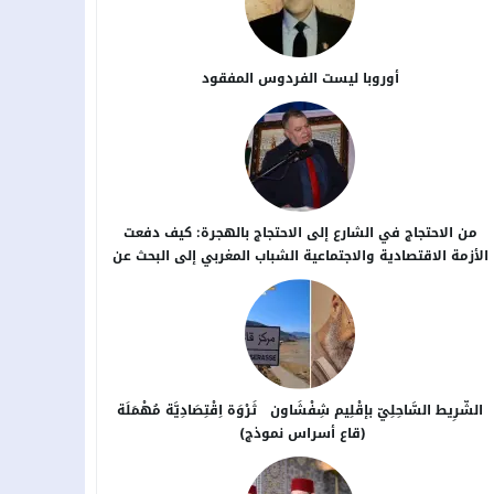
أوروبا ليست الفردوس المفقود
من الاحتجاج في الشارع إلى الاحتجاج بالهجرة: كيف دفعت
الأزمة الاقتصادية والاجتماعية الشباب المغربي إلى البحث عن
بدائل خارج الوطن؟
الشَّرِيط السَّاحِلِيّ بإقْلِيم شِفْشَاون ثَرْوَة اِقْتِصَادِيَّة مُهْمَلَة
(قاع أسراس نموذج)