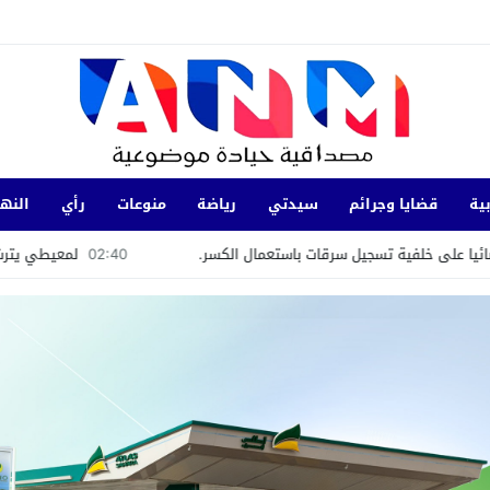
ية
قضايا وجرائم
سيدتي
رياضة
منوعات
رأي
النها
ة تسجيل سرقات باستعمال الكسر.
02:40
لمعيطي يترشح باسم «الحركة 