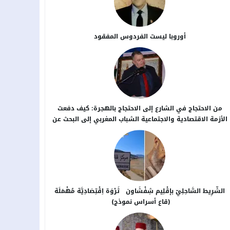
أوروبا ليست الفردوس المفقود
من الاحتجاج في الشارع إلى الاحتجاج بالهجرة: كيف دفعت
الأزمة الاقتصادية والاجتماعية الشباب المغربي إلى البحث عن
بدائل خارج الوطن؟
الشَّرِيط السَّاحِلِيّ بإقْلِيم شِفْشَاون ثَرْوَة اِقْتِصَادِيَّة مُهْمَلَة
(قاع أسراس نموذج)