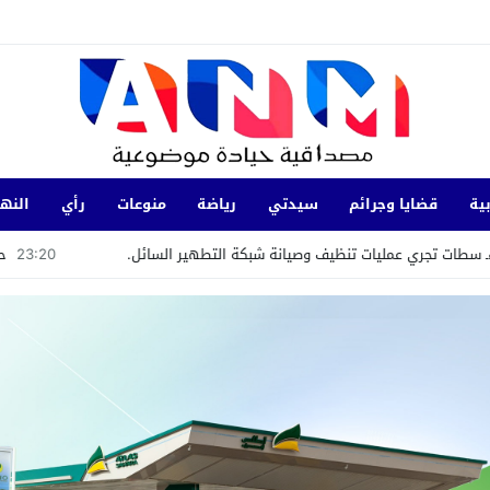
ية
قضايا وجرائم
سيدتي
رياضة
منوعات
رأي
النها
ري عمليات تنظيف وصيانة شبكة التطهير السائل.
23:20
حملة انتخابية