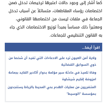
كما أشار إلى وجود حالات اعتبرها ترخيصات تدخل ضمن
اختصاصات رؤساء المقاطعات، متسائلاً عن أسباب تدخل
الجماعة في ملفات ليست من اختصاصها القانوني،
ومعتبراً ذلك مساساً بمبدأ توزيع الاختصاصات الذي جاء
به القانون التنظيمي للجماعات.
اقرأ أيضا...
ولاية أمن العيون ترد على الادعاءات التي تفيد أن شخصا من
ذوي السوابق القضائية
وفاة تلميذ في حادثة سير مؤلمة بدوار أكادير القايد بجماعة
امزوضة إقليم شيشاوة
المتضررون من عمليات الهدم بحي المحيط بالرباط يستنجدون
بـمؤسسة ”الوسيط”