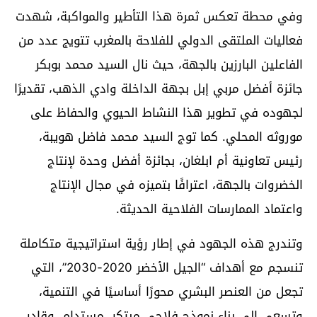
وفي محطة تعكس ثمرة هذا التأطير والمواكبة، شهدت
فعاليات الملتقى الدولي للفلاحة بالمغرب تتويج عدد من
الفاعلين البارزين بالجهة، حيث نال السيد محمد بوبكر
جائزة أفضل مربي إبل بجهة الداخلة وادي الذهب، تقديرًا
لجهوده في تطوير هذا النشاط الحيوي والحفاظ على
موروثه المحلي. كما توج السيد محمد فاضل هويبة،
رئيس تعاونية أم ابلغان، بجائزة أفضل وحدة لإنتاج
الخضروات بالجهة، اعترافًا بتميزه في مجال الإنتاج
واعتماد الممارسات الفلاحية الحديثة.
وتندرج هذه الجهود في إطار رؤية استراتيجية متكاملة
تنسجم مع أهداف “الجيل الأخضر 2020-2030”، التي
تجعل من العنصر البشري محورًا أساسيًا في التنمية،
وتسعى إلى بناء نموذج فلاحي مبتكر، مستدام، وقادر