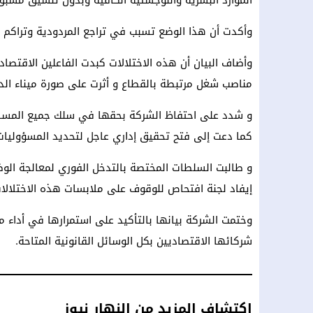
الموارد البشرية واللوجستية الكافية وبدون تنسيق مسبق
وأكدت أن هذا الوضع تسبب في تراجع المردودية وتراكم ا
مناصب شغل مرتبطة بالقطاع و أثرت على صورة ميناء الدا
و شدد على احتفاظ الشركة بحقها في سلك جميع المساطر 
كما دعت إلى فتح تحقيق إداري عاجل لتحديد المسؤوليات وت
و طالبت السلطات المختصة بالتدخل الفوري لمعالجة الو
إيفاد لجنة افتحاص للوقوف على ملابسات هذه الاختلالات
وختمت الشركة بيانها بالتأكيد على استمرارها في أداء 
شركائها الاقتصاديين بكل الوسائل القانونية المتاحة.
اكتشاف المزيد من النهار نيوز