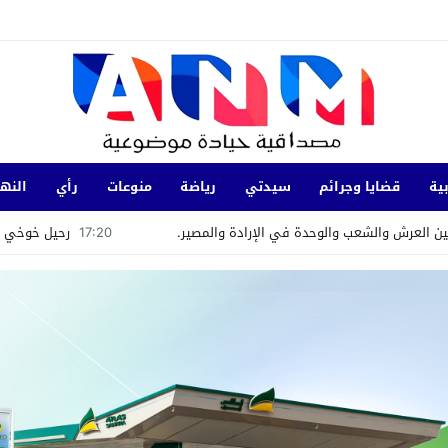
ية
قضايا وجرائم
سيدتي
رياضة
منوعات
رأي
النها
17:20
رحيل خوخي ميسي والد الأسطو