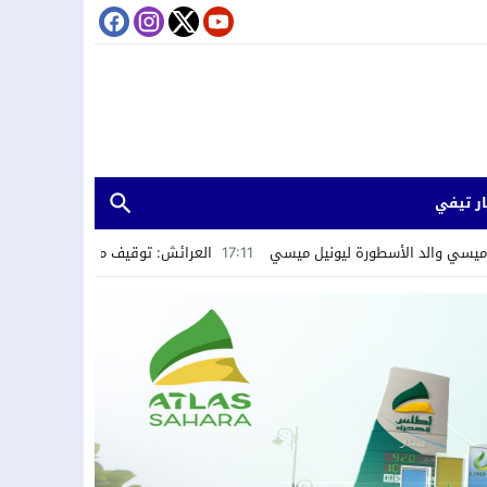
ر تيفي
رة ليونيل ميسي
17:11
العرائش: توقيف مرشحة للهجرة السرية بسبب تصريحات