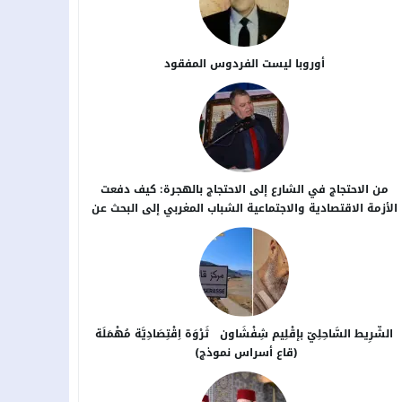
أوروبا ليست الفردوس المفقود
من الاحتجاج في الشارع إلى الاحتجاج بالهجرة: كيف دفعت
الأزمة الاقتصادية والاجتماعية الشباب المغربي إلى البحث عن
بدائل خارج الوطن؟
الشَّرِيط السَّاحِلِيّ بإقْلِيم شِفْشَاون ثَرْوَة اِقْتِصَادِيَّة مُهْمَلَة
(قاع أسراس نموذج)