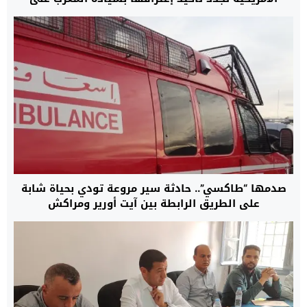
الصحراء
صدمها “طاكسي”.. حادثة سير مروعة تودي بحياة شابة
على الطريق الرابطة بين آيت أورير ومراكش