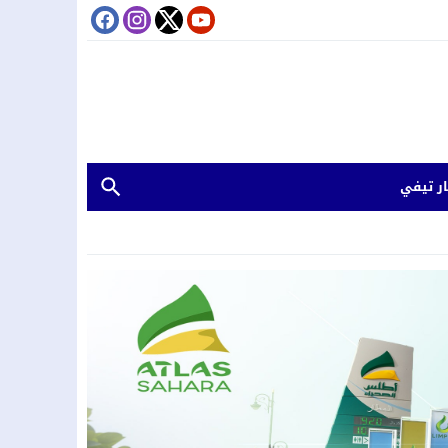
ر تيفي
.غرق طفلين بدوار تينكزة اولاد يحيى لكراير
 يعلن ترشحه مستقلاً لانتخابات مجلس النواب عن إقليم الحوز