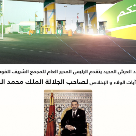
اته شنقاً بدوار تلغونت
15:26
الدورة الأولى لـمهرجان السعيدية للموسيقى.
 الخدمات الدار البيضاءـ سطات تجري عمليات تنظيف وصيانة شبكة التطهير السائل.