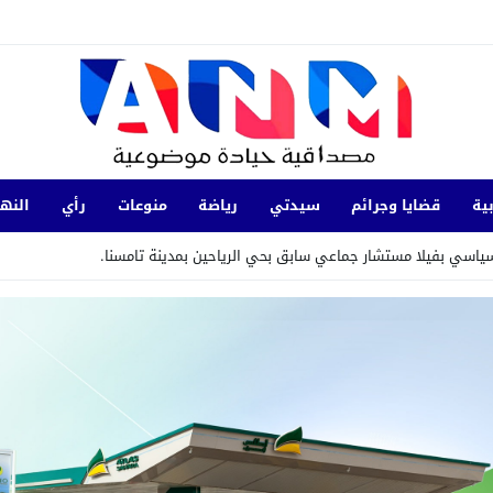
ية
قضايا وجرائم
سيدتي
رياضة
منوعات
رأي
النها
سياسي بفيلا مستشار جماعي سابق بحي الرياحين بمدينة تامسنا.
 بالمنتدى الاجتماعي العالمي في كوتونو ببصمة مغربية
يات ضد تدوينات تحرض على ارتكاب جرائم عنف
 مؤتمر “مينا” العلمي الأول للإعلام والتحول الرقمي بإسطنبول
20:17
زاكورة.
سياسي ويدعو إلى تمكين الشباب من قيادة المرحلة
17:38
المحامي يوسف أكجدول