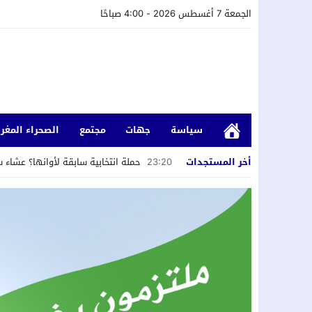
الجمعة 7 أغسطس 2026 - 4:00 صباحًا
سياسة
جهات
مجتمع
الصحراء المغرب
أخر المستجدات
23:20
حملة انتخابية سابقة لأوانها؟ عشاء 
20:26
لقاء دولي حول قضايا الشباب والطلبة
20:21
النيابة العامة باسفي تتفاعل مع شكا
20:18
صالح داهي يمثل وفد مدينة العيون في
17:55
إبراهيم أتكارت يعلن اعتزال العمل ال