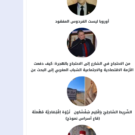
أوروبا ليست الفردوس المفقود
من الاحتجاج في الشارع إلى الاحتجاج بالهجرة: كيف دفعت
الأزمة الاقتصادية والاجتماعية الشباب المغربي إلى البحث عن
بدائل خارج الوطن؟
الشَّرِيط السَّاحِلِيّ بإقْلِيم شِفْشَاون ثَرْوَة اِقْتِصَادِيَّة مُهْمَلَة
(قاع أسراس نموذج)