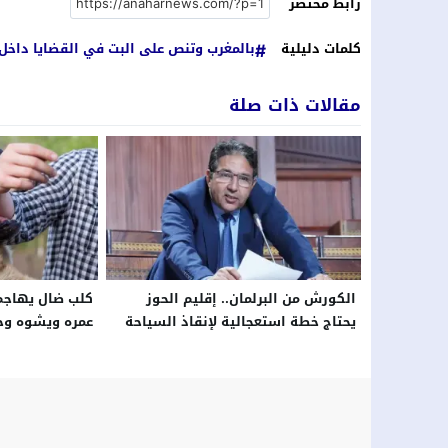
رابط مختصر
كلمات دليلية
بالمغرب وتنص على البت في القضايا داخل
مقالات ذات صلة
الكورش من البرلمان.. إقليم الحوز
كلب ضال يهاجم 
يحتاج خطة استعجالية لإنقاذ السياحة
عمره ويشوه وج
بعد تداعيات الزلزال