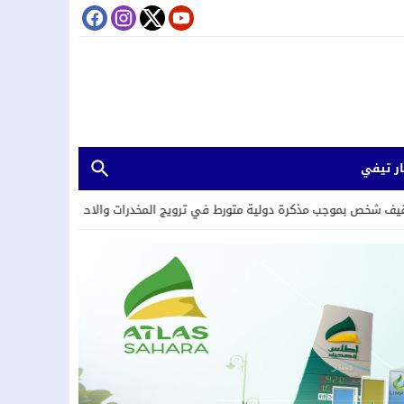
ر تيفي
رة دولية متورط في ترويج المخدرات والاحتجاز والعنف المرتكبين في إطار شبك