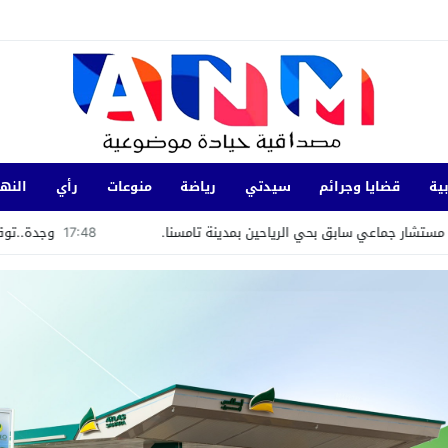
ية
قضايا وجرائم
سيدتي
رياضة
منوعات
رأي
النها
بق بحي الرياحين بمدينة تامسنا.
17:48
وجدة..توقيف شخص بموجب مذك