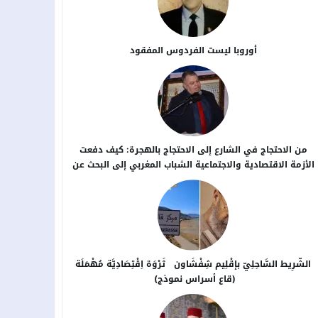
أوروبا ليست الفردوس المفقود
من الاحتجاج في الشارع إلى الاحتجاج بالهجرة: كيف دفعت
الأزمة الاقتصادية والاجتماعية الشباب المغربي إلى البحث عن
بدائل خارج الوطن؟
الشَّرِيط السَّاحِلِيّ بإقْلِيم شِفْشَاون ثَرْوَة اِقْتِصَادِيَّة مُهْمَلَة
(قاع أسراس نموذج)