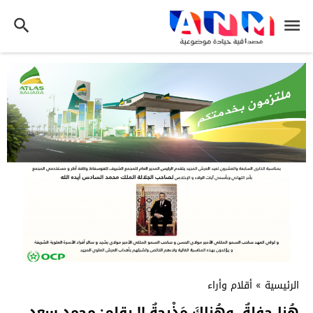
الرئيسية
»
أقلام وأراء
هُنا حفلةٌ، وهُناكَ مَذْبحةٌ !! بقلم: محمد سعد