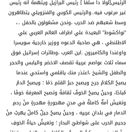
الرئيس[لولا دا سلفا ] رئيس البرازيل ويتهمة انه رئيس
غير مرغوب فيه..والرئيس الكوبي والفنزويلي يتظاهرون
وسط شعبهم ضد الحرب ،ونحن مشغولون بالحفل ..،
“نواكشوط” البعيدة علي اطراف العالم العربي علي
الاطلنطي ، هي صاحبة الدعوه ووزير خارجية سويسرا
واوغندا والكاميرون .اين العرب ،وطائرات إسرائيل فوق
سماء ثلاث عواصم عربية تقصف الاخضر واليابس والحجر
والطفل والشيخ ،اعتذر منك ياقلمي واستحي عندما
يصبحُ الكلامُ جرح ويصبح حبرُ القلمِ دَمًا ؛ ويصبحُ الدمُ
مُباحًا، وحينُ يصبحُ الخوفُ ثقافةً وتصبح المعرفة خوفًا ،
وتعيشَ أمةٌ كاملةٌ في مدنٍ مهجورةٍ مهجرةٍ منْ رحمِ
الدمارِ في بلدانِ عربيِه ، وحينُ يصبحُ جيلٌ كاملٌ يهربُ منْ
جحيمِ الحرب على شواطئِ البحارِ ؛ وتعيشُ حياةُ الخوفِ