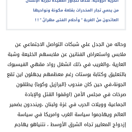
الحرية الروحية: عندما تتجاوز العقيدة تجربة الإنسان
من يحمي تجار المخدرات بقلعة مكونة ونواحيها
العائدونَ منْ الغربةِ ” وأحلام الفتى مهرانْ ” ! !
وحاله من الجدل علي شبكات التواصل الاجتماعي عن
ملابس واستعراض الفنانين عن ملابسهم الخليعة وشبة
العارية ،والغريب في ذلك انشغل رواد مقهي الفيسبوك
بالتعليق وكتابة بوستات رغم معظمهم يجهلون اين تقع
الجونة،في حين كان مندوب {البرازيل وكوبا} يطلقون
صرخات في مجلس الأمن (اوقفوا القتل والإبادة
الجماعية وويلات الحرب في غزة ولبنان ،وينددون بضمير
العالم ويهاجموا سياسة الغرب وامريكا في سياسة
إزدواج المعايير تجاه الشرق الأوسط ، نتنياهو يهاجم