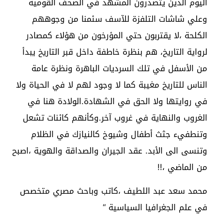
اليوم الذين يتصدرون المشهد في الصحف القومية
وعلي شاشات التلفزة للآسف سئمنا من وجوههم
الكلحة ،لا يقتربون حتي المؤرخون من هؤلاء كمصادر
لرواية التاريخ، هم بنظرة خاطفة داخل قبر التاريخ يبدأ
من الأسفل في تلك السرديات الباهرة ونظرة عامة
الناس للتاريخ مغيبة كما لا وجود لهم لا في الحياة ولا
في روايتها ولا الحق في الشهادة.الولادة هنا في
الغروب والنهاية في غروب آخر.وكأنهم كائنات تشعل
وتنطفيء جثث أطفال وشيوخ كالنيازك في الظلام
وتنسى الى الأبد. عقد الجيران والصداقة والهوية ،اصبح
من الماضي ،!!
محمد سعد عبد اللطيف ،كاتب وباحث مصري متخصص
في علم الجغرافيا السياسية “