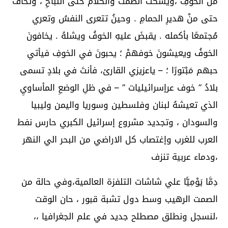
منْ الخوفِ ،ويسكتُ الصمتُ والكلامُ حتى النباحِ ، وتخافَ
حتى منْ هديرِ الحمامِ . وحينُ تتعرى النفسُ وتعري
مُجتمعًا بأكمله . يقبضَ عليهِ الخوفُ ويشلهُ . يخافونَ
الخوفُ ويعيشونَ خوفهمْ ؛ يحبونَ في الخوفِ فيأتي
حبهم مَبْتورًا ؛ – ياعزيزي القارئ، فأنتَ في بلادٍ تسمى
بلادُ ” خوف عرإسرائيليات ” – في ظلِ الوضعِ المأساويِ
الذي تعيشهُ لبنان وفلسطين وسوريا واليمن وليبيا
والسودان ، وتجديد مشروع إسرائيل الكبري حارس نفط
العرب للغرب وإغتصاب كل الاراضي من البحر الي النهر
،ودماء عربية تنزف
دِمَّا يَوْمِيًّا علي شاشات التلفزة العالمية،وفي حالة من
الصمت الرهيب وسط دول تشبة قبور ، حان الوقت
،لنسجل ونطلق مصطلح جديد في علم الجغرافيا ،،