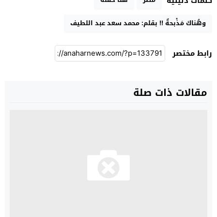
كلمات دليلية
وهُناكَ مَذْبحةٌ !! بقلم: محمد سعد عبد اللطيف
رابط مختصر
مقالات ذات صلة