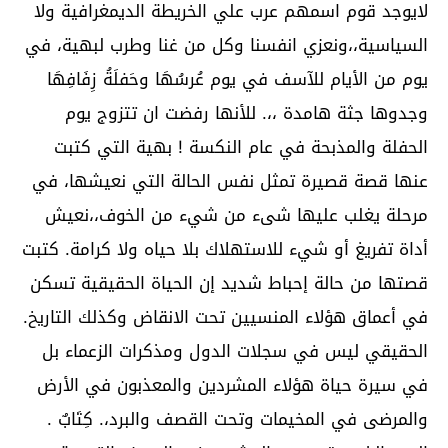
لايوجد قوم اسمهم عرب علي الخريطة الديمغرافية ولا
السياسية،،ونعزي انفسنا وكل من غنا وطرب لبهية، في
يوم من الأيام للآسف في يوم عُرسُهَا وحَفلَةُ زِفَافِهَا
وجدوها جثة هامدة ،،. للأنها رفضت ان تتزوج يوم
الحفلة والمذبحة في عام النكسة ! بهية التي كتبت
عنها قصة قصيرة تمثل نفس الحالة التي نعيشها، في
مرحلة يغلب عليها شىء من شيء من الخوف،،نعيش
أداة تفريغ أو شيء للاستهلاك بلا حياه ولا كرامة. كتبت
قصتها من حالة إحباط شديد إن الحياة الحقيقية تسكن
في أعماق هؤلاء المنسيين تحت الانقاض وكذلك التاريخ.
الحقيقي ليس في سجلات الدول ومذكرات الزعماء بل
في سيرة حياة هؤلاء المشردين والمعذبون في الأرض
والمرضى في المخيمات وتحت القصف والبرد،. كِتَابٌ .