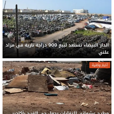
الدار البيضاء تستعد لبيع 900 دراجة نارية في مزاد
علني
أخبار وطنية
مطرح عشوائي للنفايات يحول حي الفرح بأكادير