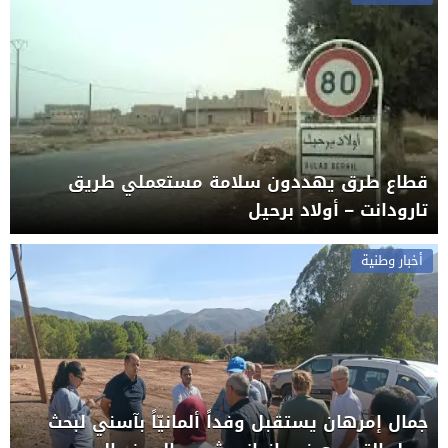
قطاع طرق يهددون سلامة مستعملي طريق
تارودانت – أولاد برحيل
أخبار وطنية
جمال إمرهان يستقبل وفداً ألمانيّاً بآسني لبحث