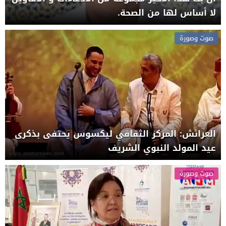
لا أساس لها من الصحة.
صوت وصورة
العرائش: المركز الثقافي ليكسوس يحتفى بذكرى
عيد المولد النبوي الشريف
صوت وصورة