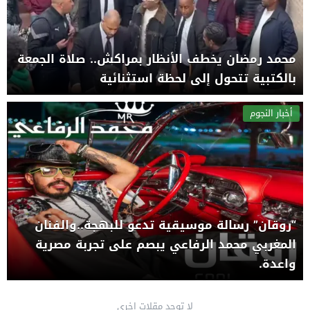
محمد رمضان يخطف الأنظار بمراكش.. صلاة الجمعة
بالكتبية تتحول إلى لحظة استثنائية
أخبار النجوم
“روقان” رسالة موسيقية تدعو للبهجة..والفنان
المغربي محمد الرفاعي يبصم على تجربة مصرية
واعدة.
لا توجد مقلات اخرى