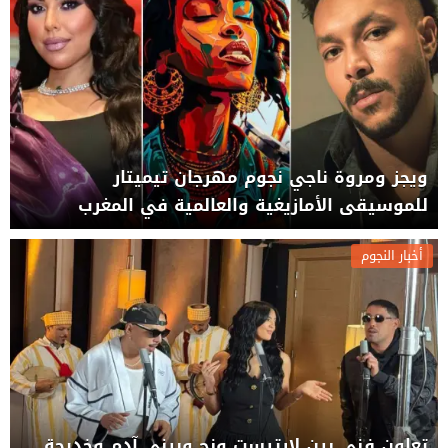
ويجز ومروة ناجي نجوم مهرجان تيميتار
للموسيقى الأمازيغية والعالمية في المغرب
أخبار النجوم
تعاون فني بين لارتيست ونج وبيني آدم وخديجة