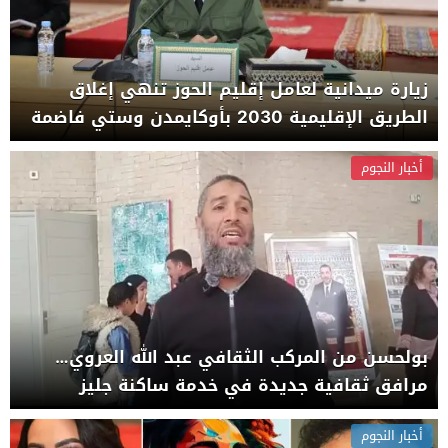
زيارة ميدانية لعامل إقليم الحوز تنهي إغلاق
الطريق الإقليمية 2030 بأوكايمدن وستي فاضمة
أخبار النجوم
بولحسن من المركب الثقافي عبد الله العروي…
مرافق ثقافية جديدة في خدمة ساكنة جليز
أخبار النجوم