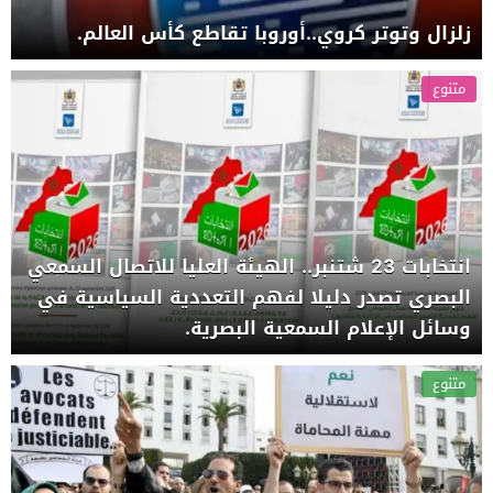
زلزال وتوتر كروي..أوروبا تقاطع كأس العالم.
متنوع
انتخابات 23 شتنبر.. الهيئة العليا للاتصال السمعي
البصري تصدر دليلا لفهم التعددية السياسية في
وسائل الإعلام السمعية البصرية.
متنوع