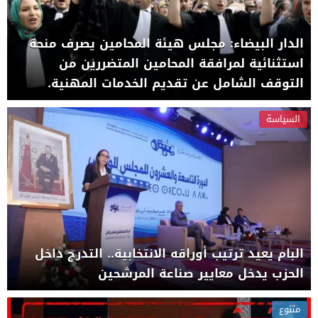
الدار البيضاء: مجلس هيئة المحامين يصرف منحة
استثنائية لمرافقة المحامين المتضررين من
التوقف الشامل عن تقديم الخدمات المهنية.
السياسة
البام يعيد ترتيب أوراقه الانتخابية.. التدرج داخل
الحزب يدخل معايير صناعة المرشحين
متنوع