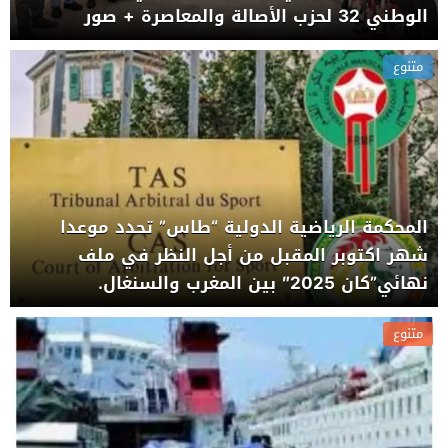
الوطني 32 لحزب الأصالة والمعاصرة + صور
متنوع
المحكمة الرياضية الدولية “طاس” تحدد موعدا
شهر اكتوبر المقبل من أجل النظر في ملف
نهائي”كان 2025″ بين المغرب والسنغال.
متنوع