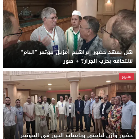
هل يمهد حضور إبراهيم أمزيل مؤتمر “البام”
لالتحاقه بحزب الجرار؟ + صور
متنوع
حضور وازن لباميي وباميات الحوز في المؤتمر