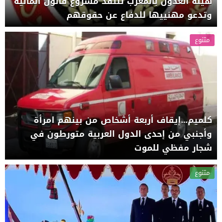
هيئة العدول بالمغرب تنتقد مشروع قانون المالية
وتدعو مهنييها للدفاع عن حقوقهم
متنوع
كلميم…إيقاف أربعة أشخاص من بينهم امرأة
وأجنبي من إحدى الدول العربية متورطون في
شجار مفظي للموت
متنوع