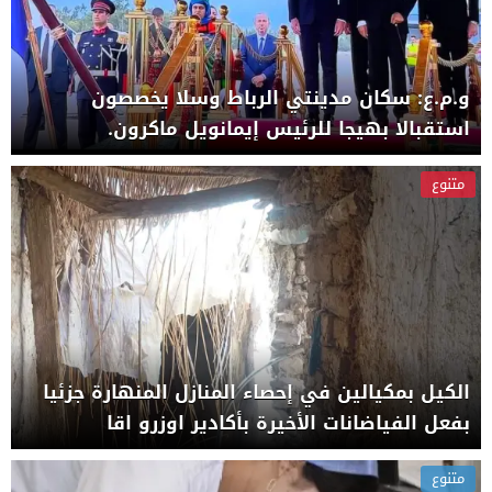
و.م.ع: سكان مدينتي الرباط وسلا يخصصون
استقبالا بهيجا للرئيس إيمانويل ماكرون.
متنوع
الكيل بمكيالين في إحصاء المنازل المنهارة جزئيا
بفعل الفياضانات الأخيرة بأكادير اوزرو اقا
متنوع