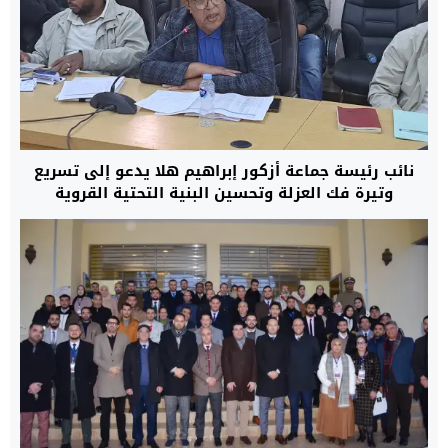
نائب رئيسة جماعة أزكور إبراهيم هلا يدعو إلى تسريع
وتيرة فك العزلة وتحسين البنية التحتية القروية