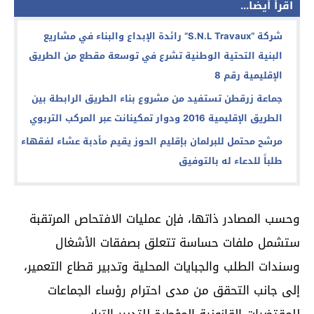
اقرأ أيضا...
شركة “S.N.L Travaux” رائدة الإبداع والبناء في مشاريع
البنية التحتية الوطنية تشرع في توسعة مقطع من الطريق
الإقليمية رقم 8
جماعة زرقطن تستفيد من مشروع بناء الطريق الرابطة بين
الطريق الإقليمية 2016 ودوار تمكينانت عبر المركب التربوي
مرشح محتمل للبرلمان بإقليم الحوز يقيم مأدبة عشاء لفقهاء
طلباً للدعاء له بالتوفيق
وحسب المصادر ذاتها، فإن عمليات الافتحاص المرتقبة
ستشمل ملفات حساسة تتعلق بصفقات الأشغال
وسندات الطلب والجبايات المحلية وتدبير قطاع التعمير،
إلى جانب التحقق من مدى احترام رؤساء الجماعات
للمقتضيات القانونية المؤطرة للتدبير الترابي.