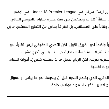
في يناير 2026، سجل الرباج ثلاثة أهداف في فوز 5-1 على ليستر سيتي في Under-18 Premier League. في نوفمبر
باب. سبعة أهداف وصنعتين في ست عشرة مباراة بالموسم الحالي.
 رهاناً على المستقبل، بل اعترافاً بماضٍ من التطور المستمر. ماضٍ
 واضحاً نحو الفريق الأول. لكن التحدي الحقيقي ليس تقنياً، هو
 ثقيلاً. المنافسة الداخلية حيث تشيلسي تُخرج عشرات
يزية صرفة. لكن الرباج يحمل ما لا يمتلكه كثيرون: أدوات للبقاء.
رونة نفسية.
ب الذكي، الذي يفهم اللعبة قبل أن يلعبها، هو ما يبقى. والسؤال
تج لاعبين أذكياء لا مجرد مواهب خامة.