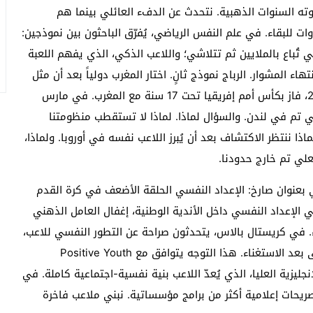
ته السنوات الذهبية. نتحدث عن الدفء العائلي بينما هم
ت للبقاء. في علم النفس الرياضي، يُفرّق الباحثون بين نموذجين:
 تُباع بالملايين ثم تتلاشي؛ واللاعب الذكي، الذي يفهم اللعبة
ء المشوار. الرباج نموذج ثانٍ. اختار المغرب دولياً بعد أن مثل
إنجلترا في فئات Under-15 وUnder-16. في مارس 2025، فاز بكأس أمم إفريقيا تحت 17 سنة مع المغرب. في مارس
علي تم في لندن. والسؤال لماذا. لماذا لا تستقطب منظومتنا
اذا ننتظر الاكتشاف بعد أن يُبرز اللاعب نفسه في أوروبا. ولماذا،
علي تم خارج حدودنا.
يق صحفي بعنوان صارخ: الإعداد النفسي الحلقة الأضعف في كرة القدم
لإعداد النفسي داخل الأندية الوطنية، إغفال العامل الذهني
داء. في كريستال بالاس، يتحدثون صراحة عن التطور النفسي للاعب،
إدارة الضغط، بناء الشخصية، احترام الاختلاف، والدعم حتى بعد الاستغناء. هذا التوجه يتوافق مع Positive Youth
يات الإنجليزية العليا، الذي يُعدّ اللاعب بنية نفسية-اجتماعية كاملة. في
ريحات إعلامية أكثر من برامج مؤسساتية. نبني ملاعب فاخرة