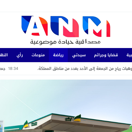
ية
قضايا وجرائم
سيدتي
رياضة
منوعات
رأي
النها
لى الأحد بعدد من مناطق المملكة.
18:34
جمعية “الشباب الرائد” تست