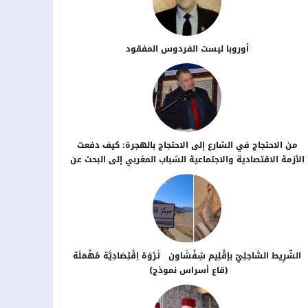
أوروبا ليست الفردوس المفقود
من الاحتجاج في الشارع إلى الاحتجاج بالهجرة: كيف دفعت
الأزمة الاقتصادية والاجتماعية الشباب المغربي إلى البحث عن
بدائل خارج الوطن؟
الشَّرِيط السَّاحِلِيّ بإقْلِيم شِفْشَاون ثَرْوَة اِقْتِصَادِيَّة مُهْمَلَة
(قاع أسراس نموذج)