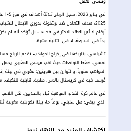
وننسى العقل.
2025، هدف التعادل ضد برشلونة بدوري الأبطال للش
أرقام لا تُبرر العقد الاحترافي فحسب، بل تُؤكد أنه لم يكن
بدأ في السابعة، لا في الثانية عشرة.
تشيلسي، بتاريخها في إخراج المواهب، تقدم للرباج مساراً
نفسي. ضغط التوقعات حيث لقب ميسي المغربي يحمل عبئاً
المواهب سنوياً. والتوازن بين هويتين: مغربي في بيئة إنجل
غُرست فيه في كريستال بالاس. صلابة. قابلية للتكيف. م
في عالم كرة القدم، الموهبة تُباع بالملايين. لكن اللاع
الذي يبقى: هل سنبني، يوماً ما، بيئة تكوينية مغربية تُن
اكتشاف المزيد من النهار نيوز