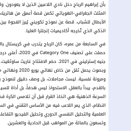
بأن إبراهيم الرباج دخل نادي اللاعبين الذين لا يعودون.
المثلث الجغرافي-الهوياتي تكمن قصة أعمق من هاتري
الأبطال للشباب. قصة عن نموذج تكويني يُبرز الفجوة بين م
الذكي الذي تُخرجه أكاديميات إنجلترا العليا.
في السابعة من عمره، كان الرباج يتدرب في كريستال ب
حصلت على تصنيف e
جنيه إسترليني في 2021. حضر الافتتاح غ
ومرونة نفسية. ليست مجاملات، بل وصف دقيق لنموذج يبني
بالقدم، يبدأ بالعقل. الاستحواذ ليس هدفاً، بل أداة للسي
السرعة الذهنية هي اتخاذ القرار قبل أن تلامس الكرة قدمك
النظام، الذي يمر اللاعب فيه من الأساس التقني في السا
العلمية والتحليل النفسي الدوري وتحليل الفيديو التفا
وتسعون بالمائة من المواهب قبل الحادية والعشرين.