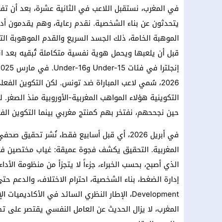
في المغرب، نستقبل اللاعب في الثانية عشرة، بعد أن تفو
يتحدثون عن بناء الشخصية. نقدم رعاية، وهم يقدمون أدوا
الموهبة الخامة، ذلك الجسد السريع والقدم الموهوبة التي
قبل أن يلعبها ويحمل هوية نفسية متكاملة تُبقيه بعد انتها
2026، سُمي لاعب المباراة ضد تونس. لكن التكوين الف
التكوينية هؤلاء المواهب المغربية-الأوروبية منذ الصغر. لم
حين نجححهم، نفتخر بهم كمنتج مغربي بينما التكوين الف
في أبريل 2026، أي قبل أسابيع فقط، نُشر تحق
المغربية. التحقيق يكشف فجوة عميقة: غياب مختصين في ا
الذي أصبح، بحسب الخبراء، جزءاً لا يتجزأ من منظومة الأ
Development، الإطار النظري السائد في الأكاديم
المغرب، لا يزال الحديث عن العامل النفسي يقتصر على تص