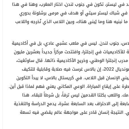
 ولد في ليستر، تكون في جنوب لندن، اختار المغرب، وهنا في هذا
ك في شباك ليستر سيتي أو هدف في مرمى برشلونة بدوري
ا نبنيه هنا وما يُبنى هناك، وبين اللاعب الذي نُخرجه واللاعب
الاس، جنوب لندن. ليس في ملعب عشبي عادي، بل في أكاديمية
Category On في 2020، أعلى درجة للأكاديميات في إنجلترا، وافتتحت مركزاً جديداً بعشرين مليون
اريث ساوثغيت، مدرب إنجلترا الوطني، وخريج الأكاديمية ذاتها. قال ساوثغيت،
وبصوت يحمل ثقل من خاض نهائي يورو 2020 ونهائي مونديال 2022، إن بالاس غرست فيه صلابة وقابلية للتكيف
 الإنسان قبل اللاعب. في كريستال بالاس، لا يبدأ التكوين
طرة على إيقاع المباراة. الوعي المكاني يعني فهم لماذا قبل أين.
. واللعب بكلتا القدمين ليس ترفاً، بل شرطاً للبقاء. هذا
بعة إلى الاحتراف بعد السابعة عشرة، يدمج الدراسة والتغذية
علي. النتيجة إنسان قادر على مواجهة عالم يقضي فيه تسعة