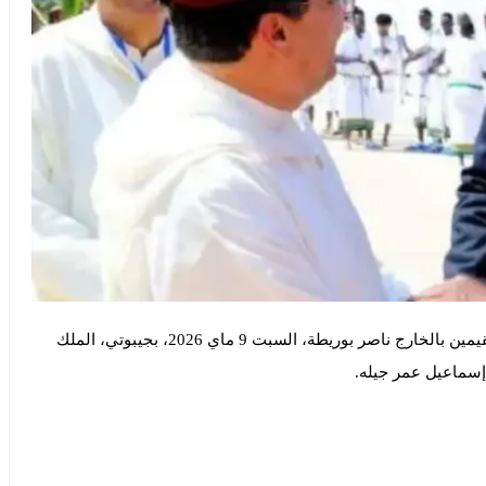
مثل وزير الشؤون الخارجية والتعاون الإفريقي والمغاربة المقيمين بالخارج ناصر بوريطة، السبت 9 ماي 2026، بجيبوتي، الملك
سماعيل عمر جيله.