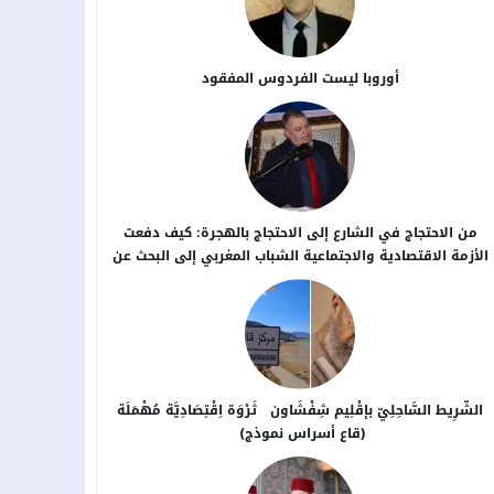
أوروبا ليست الفردوس المفقود
من الاحتجاج في الشارع إلى الاحتجاج بالهجرة: كيف دفعت
الأزمة الاقتصادية والاجتماعية الشباب المغربي إلى البحث عن
بدائل خارج الوطن؟
الشَّرِيط السَّاحِلِيّ بإقْلِيم شِفْشَاون ثَرْوَة اِقْتِصَادِيَّة مُهْمَلَة
(قاع أسراس نموذج)