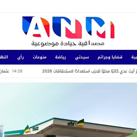
ية
قضايا وجرائم
سيدتي
رياضة
منوعات
رأي
النها
ب استعدادًا لاستحقاقات 2026
14:28
عثمان القطيبي يقود طموح شبا