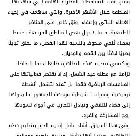
مميز، عقب التساقطات المطرية الهامة التي شهدتها
المنطقة خلال الأشهر الأخيرة، والتي ساهمت في إحياء
الغطاء النباتي وإضفاء رونق خاص على المناظر
الطبيعية، فيما لا تزال بعض المناطق المرتفعة تحتفظ
بغطاء ثلجي ملحوظ بالنسبة لهذا الفصل، ما يخلق تباينًا
بصريًا لافتًا بين القمم والوديان.
ويكتسي تنظيم هذه التظاهرة طابعا احتفاليا خاصًا،
تزامنا مع عطلة عيد الشغل، إذ لا تقتصر فعالياتها على
المنافسات الرياضية فقط، بل تمتد لتشمل أنشطة
ترفيهية وفقرات تنشيطية موجهة للجمهور، ما يحولها
إلى فضاء للتلاقي وتبادل التجارب في أجواء تسودها
روح المشاركة والفرح.
وفي هذا السياق، أشاد عامل إقليم الحوز بتنظيم هذه
التظاهرة، معتبرا أنها تشكل مبادرة رياضية ومجالية