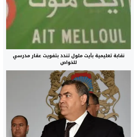
نقابة تعليمية بآيت ملول تندد بتفويت عقار مدرسي
للخواص