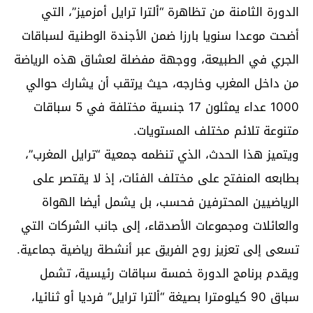
الدورة الثامنة من تظاهرة “ألترا ترايل أمزميز”، التي
أضحت موعدا سنويا بارزا ضمن الأجندة الوطنية لسباقات
الجري في الطبيعة، ووجهة مفضلة لعشاق هذه الرياضة
من داخل المغرب وخارجه، حيث يرتقب أن يشارك حوالي
1000 عداء يمثلون 17 جنسية مختلفة في 5 سباقات
متنوعة تلائم مختلف المستويات.
ويتميز هذا الحدث، الذي تنظمه جمعية “ترايل المغرب”،
بطابعه المنفتح على مختلف الفئات، إذ لا يقتصر على
الرياضيين المحترفين فحسب، بل يشمل أيضا الهواة
والعائلات ومجموعات الأصدقاء، إلى جانب الشركات التي
تسعى إلى تعزيز روح الفريق عبر أنشطة رياضية جماعية.
ويقدم برنامج الدورة خمسة سباقات رئيسية، تشمل
سباق 90 كيلومترا بصيغة “ألترا ترايل” فرديا أو ثنائيا،