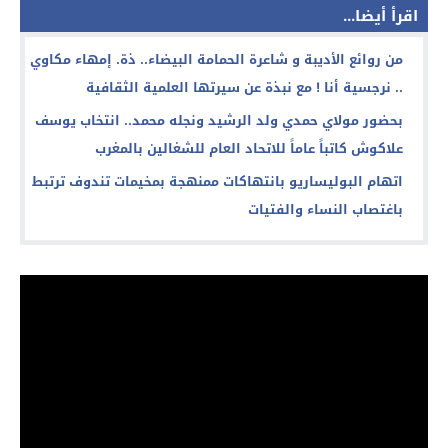
اقرأ أيضا...
من روائع الأديبة و شاعرة الحمامة البيضاء.. ذة. إمهاء مكاوي
.. نرجسية أنا ! مع نبذة عن سيرتها العلمية الثقافية
بحضور مولاي حمدي ولد الرشيد ونجله محمد.. انتخاب يوسف
علاكوش كاتباً عاماً للاتحاد العام للشغالين بالمغرب
اتهام البوليساريو بانتهاكات ممنهجة بمخيمات تندوف ترتبط
باغتصاب النساء والفتيات