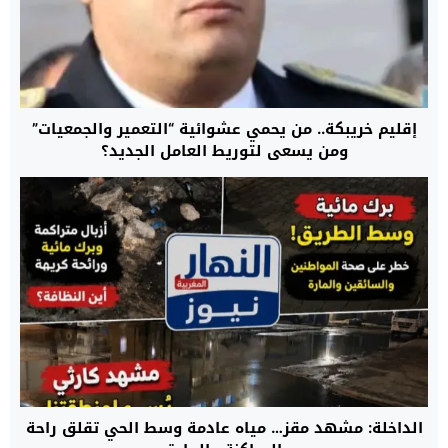
إقليم خريبكة.. من يحمي عشوائية “التعمير والجمعيات”
ومن يسعى لتوريط العامل الجديد؟
الداخلة: مشهد مقز… مياه عادمة وسط الحي تقلق راحة