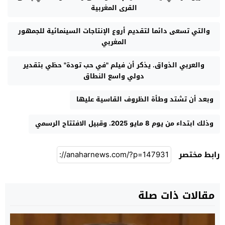
القرى المغربية
والتي تسعى دائما لتقديم أروع الإنتاجات السينمائية للجمهور
المغربي
والعربي الذواق. يذكر أن فيلم "في حب تودة" حظي بتقدير
دولي واسع النطاق
وبعد أن تشتد وطأة الظروف القاسية عليها
وذلك ابتداء من يوم 8 مايو 2025. وقبيل الافتتاح الرسمي
رابط مختصر
مقالات ذات صلة