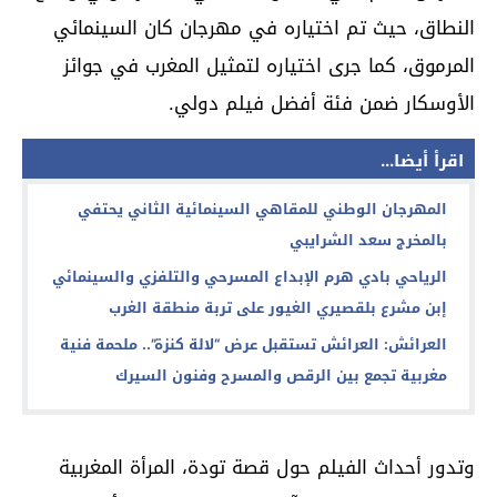
النطاق، حيث تم اختياره في مهرجان كان السينمائي
المرموق، كما جرى اختياره لتمثيل المغرب في جوائز
الأوسكار ضمن فئة أفضل فيلم دولي.
اقرأ أيضا...
المهرجان الوطني للمقاهي السينمائية الثاني يحتفي
بالمخرج سعد الشرايبي
الرياحي بادي هرم الإبداع المسرحي والتلفزي والسينمائي
إبن مشرع بلقصيري الغيور على تربة منطقة الغرب
العرائش: العرائش تستقبل عرض “لالة كنزة”.. ملحمة فنية
مغربية تجمع بين الرقص والمسرح وفنون السيرك
وتدور أحداث الفيلم حول قصة تودة، المرأة المغربية