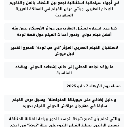
في أجواء سينمائية استثنائية تجمع بين الشغف بالفن والتكريم
للإبداع المغربي. ويأتي عرض الفيلم في المملكة العربية
السعودية
كما جرى اختياره لتمثيل المغرب في جوائز الأوسكار ضمن فئة
أفضل فيلم دولي. وتدور أحداث الفيلم حول قصة تودة
لاستقبال الفيلم المغربي المؤثر "في حب تودة" للمخرج القدير
نبيل عيوش
ما يؤكد نجاحه المحلي إلى جانب إشعاعه الدولي. وبهذه
المناسبة
مساء يوم الأربعاء 7 مايو 2025
و دليل إضافي على حيويتها المتواصلة". وسبق عرض الفيلم
سابقا في مهرجان مراكش الدولي للفيلم بدوره.
والتي تحلم بأن تصبح شيخة. تجسد الدور ببراعة الفنانة المتألقة
نسرين الراضي. يسلط الفيلم الضوء على رحلة "تودة" في إحدى