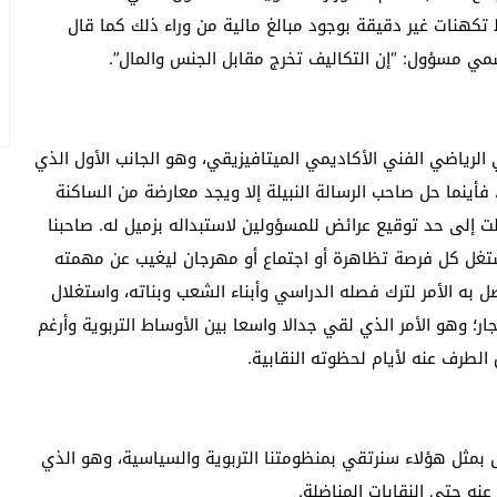
 تكهنات غير دقيقة بوجود مبالغ مالية من وراء ذلك كما قال
رسمي مسؤول: “إن التكاليف تخرج مقابل الجنس والمال”.
الرياضي الفني الأكاديمي الميتافيزيقي، وهو الجانب الأول الذي
 فأينما حل صاحب الرسالة النبيلة إلا ويجد معارضة من الساكنة
 إلى حد توقيع عرائض للمسؤولين لاستبداله بزميل له. صاحبنا
تغل كل فرصة تظاهرة أو اجتماع أو مهرجان ليغيب عن مهمته
صل به الأمر لترك فصله الدراسي وأبناء الشعب وبناته، واستغلال
ر؛ وهو الأمر الذي لقي جدالا واسعا بين الأوساط التربوية وأرغم
طرف عنه لأيام لحظوته النقابية.
ل بمثل هؤلاء سنرتقي بمنظومتنا التربوية والسياسية، وهو الذي
ه حتى النقابات المناضلة.