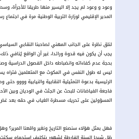
وعود و وعود لم يجد إلا اليسير منها طريقا للأجرأة، وسط
المدير الإقليمي لوزارة التربية الوطنية مرة في اجتماع 
لنلق نظرة على الجانب المهني لصاحبنا النقابي السياسي 
يجب أن يكون فيه قدوة ورائدا، غير أن الواقع يُنافي ذلك،
بحجة عدم كفاءاته وانضباطه داخل الفصول الدراسية وصلت
ليس له طول النفس في المكوث مع المتعلمين فتراه يس
الرئيسية بدعوة التمثيلية النقابية والنيابية وووو حتى و
فاجعة الفياضانات للبحث عن الجثث في الوديان وبين الأحجا
المسؤولين على تحريك مسطرة الغياب في حقه بعد غض ال
فهل بمثل هؤلاء سنصنع التاريخ ونغير واقعنا المرير؟ وه
ظل شبحا السنة الفارطة لشهور بتكليف استجمام سكتت عن