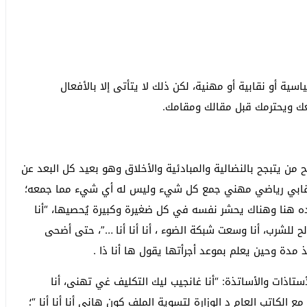
ة أو نقابية أو مهنية، لكن ذلك لا يتأتى إلا بالأفعال
عك ويحترمك قبل مقالك ومقامك.
 يتبجح بالنضالية والمبادئية والأخلاق وهو بعيد كل البعد عن
ي نقابي رياضي مهني جمع كل شيء وليس له أي شيء مما جمعه؛
جده هنا وهناك يحشر نفسه في كل ضغيرة وكبيرة يُحصيها، “أنا
الح للشرب، أنا وسعت شبكة الضوء ، أنا أنا أنا …”، حتى أضحى
 مدة وحين يعلم بموعد أجرأتها يقول ها أنا ذا .
تاذات والأساتذة: “أنا غانجيب ليك التكليف غي تهنى، أنا
 الكاتب العام د الوزارة لتسوية الملف كون هاني أنا أنا أنا “؛