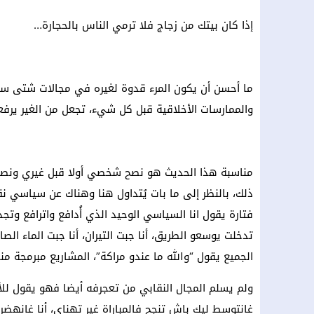
إذا كان بيتك من زجاج فلا ترمي الناس بالحجارة…
ما أحسن أن يكون المرء قدوة لغيره في مجالات شتى سياسي
والممارسات الأخلاقية قبل كل شيء، تجعل من الغير يرف
مناسبة هذا الحديث هو نصح شخصي أولا قبل غيري ونصح من
ذلك، بالنظر إلى ما بات يُتداول هنا وهناك عن سياس
فتارة يقول انا السياسي الوحيد الذي أُدافع واترافع وت
تدخلت يوسعو الطريق، أنا جبت التيران، أنا جبت الماء الص
الجميع يقول “والله ما عندو مراكة”، المشاريع مبرمجة منذ
ولم يسلم المجال النقابي من تعجرفه أيضا فهو يقول للأس
غانتوسط ليك باش تنجح فالمباراة غير تهناي، أنا غانهضر مع