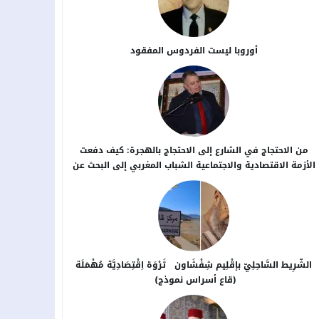
أوروبا ليست الفردوس المفقود
من الاحتجاج في الشارع إلى الاحتجاج بالهجرة: كيف دفعت
الأزمة الاقتصادية والاجتماعية الشباب المغربي إلى البحث عن
بدائل خارج الوطن؟
الشَّرِيط السَّاحِلِيّ بإقْلِيم شِفْشَاون ثَرْوَة اِقْتِصَادِيَّة مُهْمَلَة
(قاع أسراس نموذج)