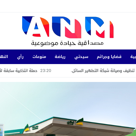
ية
قضايا وجرائم
سيدتي
رياضة
منوعات
رأي
النها
ة التطهير السائل.
23:20
حملة انتخابية سابقة لأوانها؟ عشاء سياسي