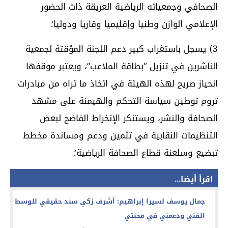
الصحافي وجمعياته الرياضية العريقة ذات الحضور
الإعلامي الوازن وطنيا وإقليميا وقاريا ودوليا؛
3) يسجل باستغراب كبير دعم اللجنة المؤقتة لجمعية
الناشرين في تنزيل “بطاقة الملاعب”، ويعتبر موقفها
انحياز صريح لهذه الهيئة في اتخاذ ما تراه من مبادرات
تروم توطين سياسة التحكم والهيمنة على مشهد
الصحافة والنشر، ويستنكر الإنخراط الفاضح لبعض
التنظيمات النقابية في تثمين ودعم ومساندة مخطط
تبضيع وسلعنة قطاع الصحافة الرياضية؛
اقرأ أيضا...
جمال يوسف لسيرا إبراهيم: أشرف زكي سند حقيقي للوسط
الفني ودعمني في محنتي