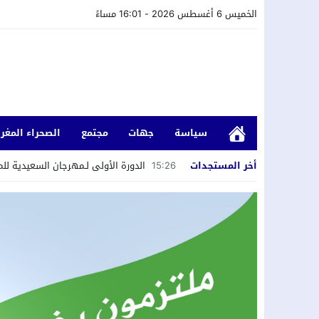
الخميس 6 أغسطس 2026 - 16:01 مساءً
سياسة
جهات
مجتمع
الصحراء المغرب
أخر المستجدات
15:26
الدورة الأولى لـمهرجان السعيدية ل
14:34
الدارالبيضاء: ترقب لاحياء مشروع الق
14:22
فاجعة بواد بوحلو: غرق شقيقتين يبلغان من الع
13:04
اللاعب الدولي المغربي السابق يوسف ا
12:55
المختبر الوطني للشرطة العلمية والتقنية