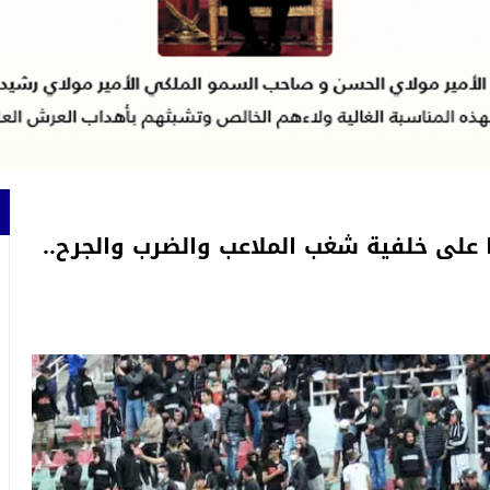
 شخصا من بينهم 55 قاصرا على خلفية شغب الملاعب والضرب والجرح..