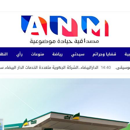
ية
قضايا وجرائم
سيدتي
رياضة
منوعات
رأي
النها
لموسيقى.
14:40
الدارالبيضاء..الشركة الجهوية متعددة الخدمات الدار البيضاءـ
اعة المغطاة الكبرى على الواجهة البحرية لعين السبع ـ سيدي البرنوصي.
مر 6 و 8 سنوات
لقاديوي مستشارا تقنيا لتعزيز المشروع الرياضي لأكاديمية ريال المغرب.
 التابع يحصل على شهادة الاعتماد والمطابقة والجودة بالمعيار الدوليISO/CEI.