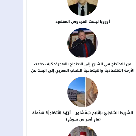
أوروبا ليست الفردوس المفقود
من الاحتجاج في الشارع إلى الاحتجاج بالهجرة: كيف دفعت
الأزمة الاقتصادية والاجتماعية الشباب المغربي إلى البحث عن
بدائل خارج الوطن؟
الشَّرِيط السَّاحِلِيّ بإقْلِيم شِفْشَاون ثَرْوَة اِقْتِصَادِيَّة مُهْمَلَة
(قاع أسراس نموذج)