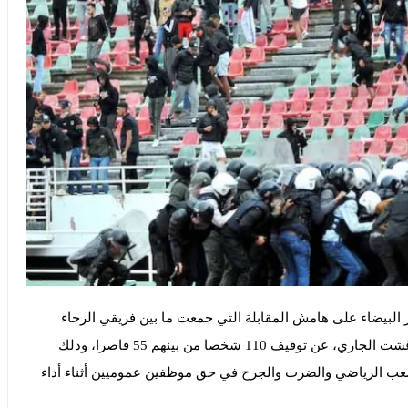
ار البيضاء على هامش المقابلة التي جمعت ما بين فريقي الرجاء
البيضاوي والحرس الوطني النيجيري، يوم أمس السبت 24 غشت الجاري، عن توقيف 110 شخصا من بينهم 55 قاصرا، وذلك
شغب الرياضي والضرب والجرح في حق موظفين عموميين أثناء أداء