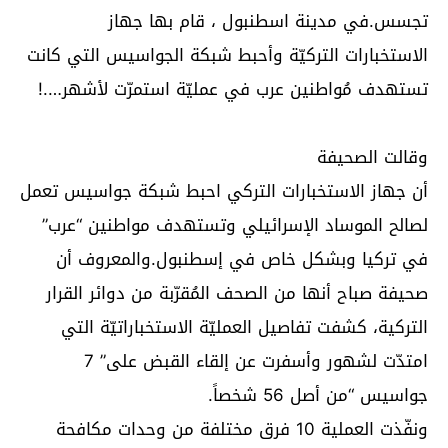
تجسس.في مدينة اسطنبول ، قام بها جهاز
الاستخبارات التركيّة وأحبط شبكة الجواسيس التي كانت
تستهدف مُواطنين عرب في عمليّة استمرّت لأشهر….!
وقالت الصحيفة
أن جهاز الاستخبارات التركي احبط شبكة جواسيس تعمل
لصالح الموساد الإسرائيلي وتستهدف مواطنين “عرب”
في تركيا وبشكل خاص في إسطنبول.والمعروف أن
صحيفة صباح أنها من الصحف المُقرّبة من دوائر القرار
التركية، كشفت تفاصيل العمليّة الاستخباراتيّة التي
امتدّت لشهور وأسفرت عن إلقاء القبض على” 7
جواسيس “من أصل 56 شخصاً.
ونفّذت العملية 10 فرق مختلفة من وحدات مكافحة