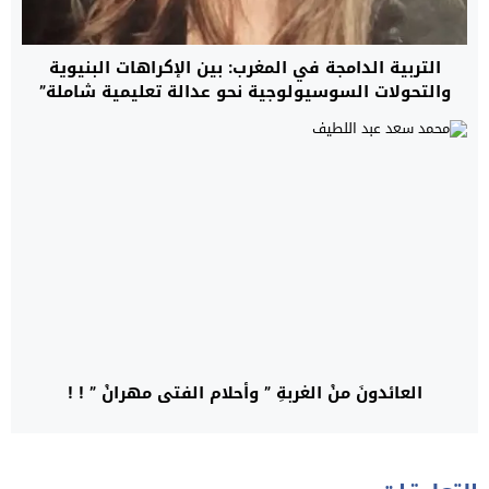
التربية الدامجة في المغرب: بين الإكراهات البنيوية
والتحولات السوسيولوجية نحو عدالة تعليمية شاملة”
العائدونَ منْ الغربةِ ” وأحلام الفتى مهرانْ ” ! !