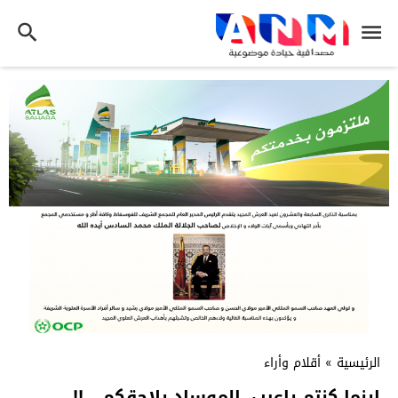
الرئيسية
»
أقلام وأراء
اينما كنتم ياعرب..الموساد يلاحقكم …!!