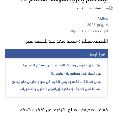
Voltus
4 يوليو 2023
آخر تحديث : منذ 3 سنوات
اللطيف.مبقلم :-محمد سعد عبداللطيف.مصر،
اقرأ أيضا...
بين عدل العرش وصمت العامة… أين يسكن الضمير؟
نحن لسنا في جمهورية الشعر..!!
ليس أستاذا… لكنه يدرس القيم كل صباح حارس عام يصنع
إنسانا قبل تلميذ بإعدادية إبراهيم الخليل بالصخيرات
كشفت صحيفة الصباح التركية .عن تفكيك شبكة