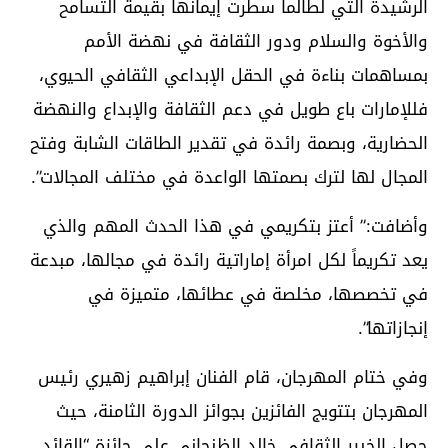
الرشيدة التي لطالما سطرت إيمانها بقيمة التسامح
والأخوة والسلام ودور الثقافة في نهضة الأمم
بمساهمات بناءة في الحقل الإبداعي الثقافي الحيوي،
فللإمارات باع طويل في دعم الثقافة والإبداع والنهضة
الحضارية، وبصمة رائدة في تقدير الطاقات الشابة وفتح
المجال لها لترك بصمتها الواعدة في مختلف المجالات”.
وأضافت:” أعتز بتكريمي في هذا الحدث المهم والذي
يعد تكريماً لكل امرأة إماراتية رائدة في مجالها، مبدعة
في تخصصها، مخلصة في عطائها، متميزة في
إنجازاتها”.
وفي ختام المهرجان، قام الفنان إبراهيم زهيري رئيس
المهرجان بتتويج الفائزين بجوائز الدورة الثامنة، حيث
حصل الخبير الثقافي خالد الظنحاني على جائزة “القائد