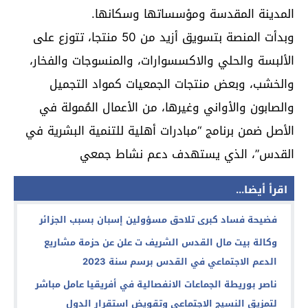
المدينة المقدسة ومؤسساتها وسكانها.
وبدأت المنصة بتسويق أزيد من 50 منتجا، تتوزع على
الألبسة والحلي والاكسسوارات، والمنسوجات والفخار،
والخشب، وبعض منتجات الجمعيات كمواد التجميل
والصابون والأواني وغيرها، من الأعمال المُمولة في
الأصل ضمن برنامج “مبادرات أهلية للتنمية البشرية في
القدس”، الذي يستهدف دعم نشاط جمعي
اقرأ أيضا...
فضيحة فساد كبرى تلاحق مسؤولين إسبان بسبب الجزائر
وكالة بيت مال القدس الشريف ت علن عن حزمة مشاريع
الدعم الاجتماعي في القدس برسم سنة 2023
ناصر بوريطة الجماعات الانفصالية في أفريقيا عامل مباشر
لتمزيق النسيج الاجتماعي وتقويض استقرار الدول