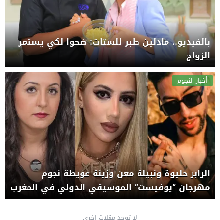
بالفيديو.. مادلين طبر للستات: ضحوا لكي يستمر
الزواج
أخبار النجوم
الرابر حليوة ونبيلة معن وزينة عويطة نجوم
مهرجان “يوفيست” الموسيقي الدولي في المغرب
لا توجد مقلات اخرى