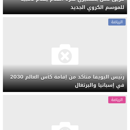
للموسم الكروي الجديد
الرياضة
رئيس اليويفا متأكد من إقامة كأس العالم 2030
في إسبانيا والبرتغال
الرياضة