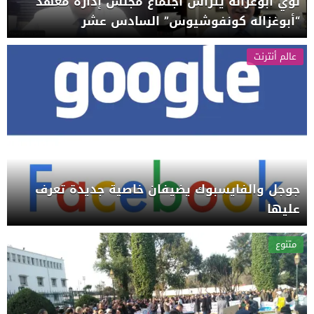
لؤي أبوغزاله يترأس اجتماع مجلس إدارة معهد
“أبوغزاله كونفوشيوس” السادس عشر
عالم أنترنت
جوجل والفايسبوك يضيفان خاصية جديدة تعرف
عليها
متنوع