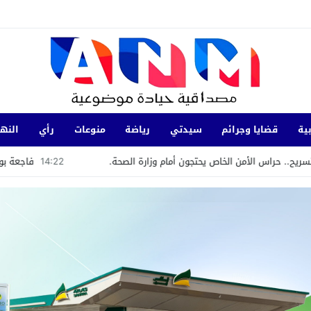
ية
قضايا وجرائم
سيدتي
رياضة
منوعات
رأي
النها
س الأمن الخاص يحتجون أمام وزارة الصحة.
14:22
فاجعة بواد بوحلو: غرق ش