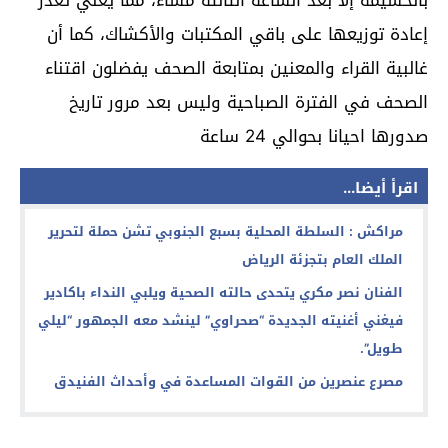
بالحسيمة إلا بعد الساعة الثالثة مساء، مما يعني تعذر
إعادة توزيعها على باقي المكتبات والأكشاك، كما أن
غالبية القراء والمعنين بمتابعة الصحف يفضلون اقتناء
الصحف في الفترة الصباحية وليس بعد مرور تاريخ
صدورها احيانا بحوالي 24 ساعة
اقرأ أيضا...
مراكش : السلطة المحلية بسبع الجنوبي تشن حملة لتحرير
الملك العام بتجزئة الرياض
الفنان نصر مكري يتحدى حالته الصحية ويلبي النداء باكادير
فيغني أغنيته الجديدة “صحراوي” لينشد معه الجمهور “ليلي
طويل”.
مصرع عنصرين من القوات المساعدة في وأحداث الفنيدق