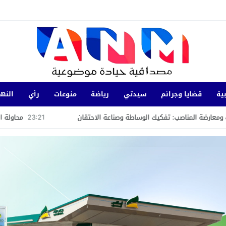
ية
قضايا وجرائم
سيدتي
رياضة
منوعات
رأي
النها
ب: تفكيك الوساطة وصناعة الاحتقان
23:21
محاولة انتحار بحي الزي