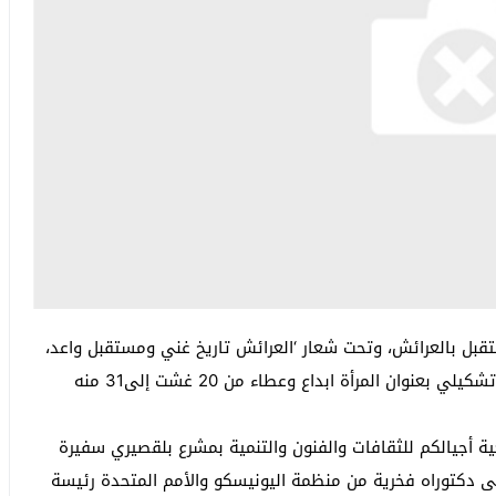
تقبل بالعرائش، وتحت شعار ‘العرائش تاريخ غني ومستقبل واعد،
سيكون لساكنة المدينة وضيوفها موعد مع معرض فني تشكيلي بعنوان المرأة ابداع وعطاء من 20 غشت إلى31 منه
ة أجيالكم للثقافات والفنون والتنمية بمشرع بلقصيري سفيرة
على دكتوراه فخرية من منظمة اليونيسكو والأمم المتحدة رئيسة