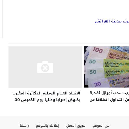
شرف مدينة العرائش
ب..سحب أوراق نقدية
الاتحاد العـــام الوطني لدكاترة المغــرب
ن التداول انطلاقا من
يخــوض إضرابا وطنيا يوم الخميس 30
يونيو 2022
عن الموقع
فريق العمل
إعلانك بالموقع
راسلنا