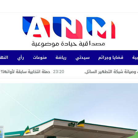
ية
قضايا وجرائم
سيدتي
رياضة
منوعات
رأي
النها
23:20
حملة انتخابية سابقة لأوانها؟ عشاء سياسي بفيلا مستشار جماعي ساب