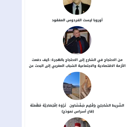
أوروبا ليست الفردوس المفقود
من الاحتجاج في الشارع إلى الاحتجاج بالهجرة: كيف دفعت
الأزمة الاقتصادية والاجتماعية الشباب المغربي إلى البحث عن
بدائل خارج الوطن؟
الشَّرِيط السَّاحِلِيّ بإقْلِيم شِفْشَاون ثَرْوَة اِقْتِصَادِيَّة مُهْمَلَة
(قاع أسراس نموذج)