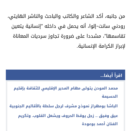
من جانبه، أكد الشاعر والكاتب والباحث والناشر الهايتي،
رودني سانت-إلوا، أنه يحمل في داخله “إنسانية يتعين
تقاسمها”، مشددا على ضرورة تجاوز سرديات المعاناة
لإبراز الكرامة الإنسانية.
اقرأ أيضا...
محمد المودن يتولى مهام المدير الإقليمي للثقافة بإقليم
الحسيمة
الباشا بومهراز نموذج مشرف لرجل سلطة بالأقاليم الجنوبية
عيق وفيق .. زجل يوقظ الحروف ويشعل القلوب. وتكريم
الفنان أحمد بوعودة