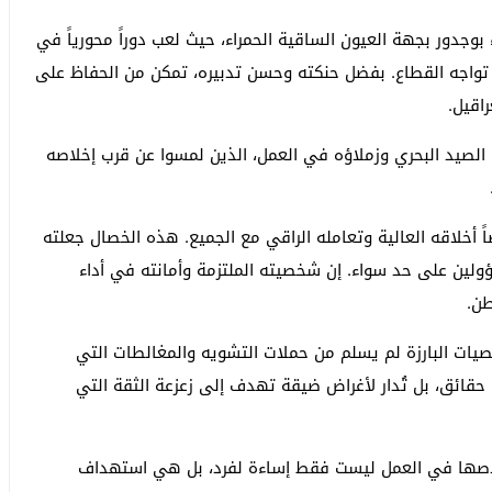
بوجدور بجهة العيون الساقية الحمراء، حيث لعب دوراً محورياً في
 تواجه القطاع. بفضل حنكته وحسن تدبيره، تمكن من الحفاظ على
اقيل.
لصيد البحري وزملاؤه في العمل، الذين لمسوا عن قرب إخلاصه
اً أخلاقه العالية وتعامله الراقي مع الجميع. هذه الخصال جعلته
ولين على حد سواء. إن شخصيته الملتزمة وأمانته في أداء
طن.
خصيات البارزة لم يسلم من حملات التشويه والمغالطات التي
قائق، بل تُدار لأغراض ضيقة تهدف إلى زعزعة الثقة التي
لاصها في العمل ليست فقط إساءة لفرد، بل هي استهداف