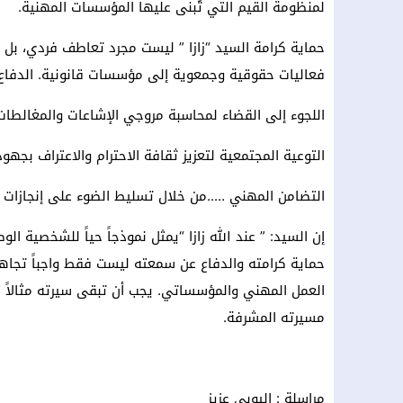
لمنظومة القيم التي تُبنى عليها المؤسسات المهنية.
حماية كرامة السيد “زازا ” ليست مجرد تعاطف فردي، بل
فعاليات حقوقية وجمعوية إلى مؤسسات قانونية. الدفا
اللجوء إلى القضاء لمحاسبة مروجي الإشاعات والمغالط
التوعية المجتمعية لتعزيز ثقافة الاحترام والاعتراف بجهود
التضامن المهني …..من خلال تسليط الضوء على إنجازات ا
إن السيد: ” عند الله زازا “يمثل نموذجاً حياً للشخصية 
حماية كرامته والدفاع عن سمعته ليست فقط واجباً تجاهه
العمل المهني والمؤسساتي. يجب أن تبقى سيرته مثالاً ي
مسيرته المشرفة.
مراسلة : اليوبي عزيز