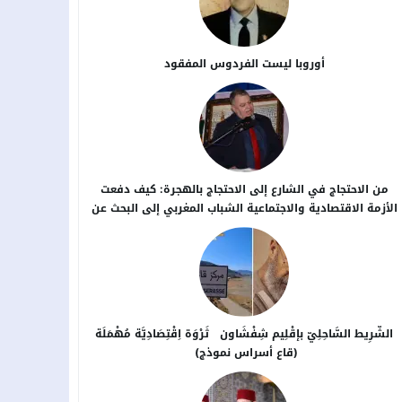
أوروبا ليست الفردوس المفقود
من الاحتجاج في الشارع إلى الاحتجاج بالهجرة: كيف دفعت
الأزمة الاقتصادية والاجتماعية الشباب المغربي إلى البحث عن
بدائل خارج الوطن؟
الشَّرِيط السَّاحِلِيّ بإقْلِيم شِفْشَاون ثَرْوَة اِقْتِصَادِيَّة مُهْمَلَة
(قاع أسراس نموذج)