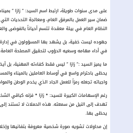
على مدى سنوات طويلة، ارتبط اسم السيد: ” زازا ” بميناء 
ضمان سير العمل بالمرفق العام، ومعالجة التحديات التي
النظام العام في بيئة معقدة تتسم أحياناً بالفوضى والعر
جهوده ليست خفية، بل يشهد بها المسؤولون في إدارة ا
في أداء مهامه وسعيه الدؤوب لتحقيق المصلحة العامة.
ما يميز السيد :” زازا ” ليس فقط كفاءته المهنية، بل أيض
يحظى باحترام واسع في أوساط العاملين بالميناء والمسؤ
واجباته تجعله رمزاً للعمل الجاد الذي يخدم الوطن والموا
رغم الإسهامات الكبيرة للسيد: * زازا * فإنه كباقي الش
تهدف إلى النيل من سمعته. هذه الحملات لا تستند إلى ح
يحظى بها.
إن محاولات تشويه صورة شخصية معروفة بتفانيها وإخ