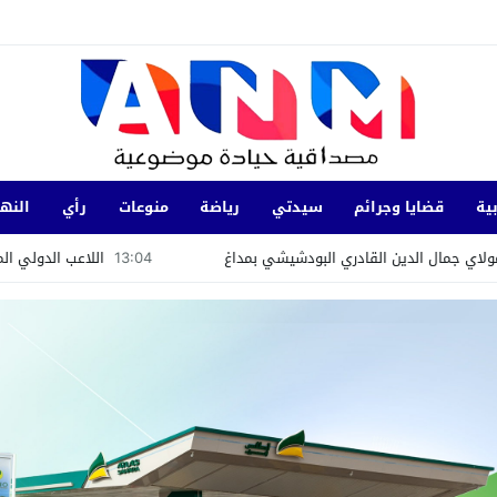
ية
قضايا وجرائم
سيدتي
رياضة
منوعات
رأي
النها
ادري البودشيشي بمداغ
13:04
اللاعب الدولي المغربي السابق يوسف الق