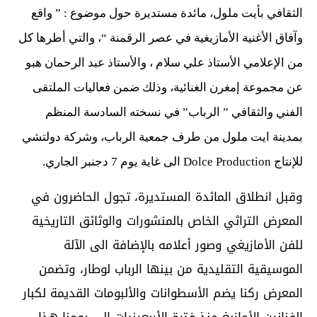
الثقافي بأيت ملول، مائدة مستديرة حول موضوع : ” واقع
وآفاق الأغنية الأمازيغية في عصر الرقمنة “، والتي أطرها كل
من الإعلامي الأستاذ علي سلام ، والأستاذ عبد الرحمان هبو
عن مجموعة إمغرن الغنائية، وذلك ضمن فعاليات الملتقى
الفني والثقافي ” الرباب” في نسخته السادسة المنظم
بمدينة ايت ملول من طرف جمعية الرباب، وشركة دولتشي
للإنتاج Dolce Production الى غاية يوم 7 دجنبر الجاري.
وقبل انطلاق المائدة المستديرة، تجول الحاضرون في
المعرض التراثي الخاص بالمنشورات والوثائق التاريخية
للفن الأمازيغي وصور أعلامه بالإضافة الى الآلة
الموسيقية التقليدية من بينها الرباب لوطار، وتضمن
المعرض ركنا يضم الأسطوانات والألبومات القديمة لكبار
الفنانين الأمازيغ منذ فترة الأربعينيات إلى يومنا هذا.