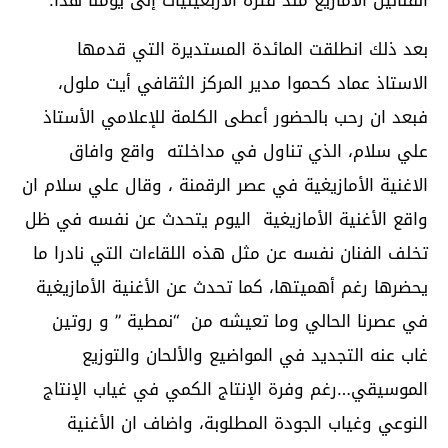
بعد ذلك انطلقت المائدة المستديرة التي قدمها
الاستاذ عماد كحموا مدير المركز الثقافي أيت ملول،
فبعد ان رحب بالحضور أعطى الكلمة للإعلامي الأستاذ
علي سلام، الذي تناول في مداخلته واقع وافاق
الاغنية الأمازيغية في عصر الرقمنة ، وقال علي سلام ان
واقع الأغنية الأمازيغية اليوم يتحدث عن نفسه في ظل
تخلف الفنان نفسه عن مثل هذه اللقاءات التي نادرا ما
يحضرها رغم أهميتها، كما تحدث عن الأغنية الأمازيغية
في عصرنا الحالي وما تعيشه من “نمطية ” و روتين
غاب عنه التجديد في المواضيع والألحان والتوزيع
الموسيقي…رغم وفرة الإنتاج الكمي في غياب الإنتاج
النوعي وغياب الجودة المطلوبة، واضاف ان الأغنية