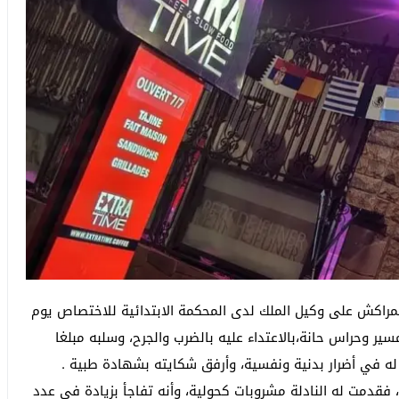
بمراكش على وكيل الملك لدى المحكمة الابتدائية للاختصاص يوم
 وحراس حانة،بالاعتداء عليه بالضرب والجرح، وسلبه مبلغا
 في أضرار بدنية ونفسية، وأرفق شكايته بشهادة طبية .
نه ولج مطعم xtra time في مراكش، فقدمت له النادلة مشروبات كحولية، وأنه تفاجأ بزيادة في عدد