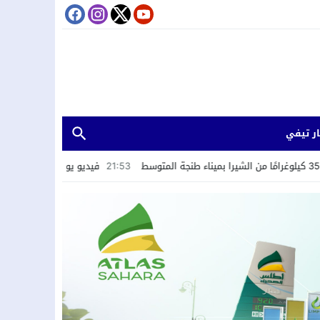
ر تيفي
21:53
فيديو يوثق ابتزاز سائحين يطيح بمشتبه فيه في 