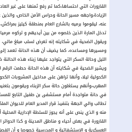
القارورات التي احتساها،كما تم رفع ثمنها على غير العا
الزيادة،واجهه مسير الحانة وحراس الأمن الخاص، والذين ع
عنه، ليقوموا برميه بالشارع العام بمنطقة كيليز بمراكش
تدخل المارة الذين خلصوه من بين أيديهم و تركوه مرميا 
ويقول الضحية في شكايته إنه تعرض لسلب مبلغ مالي، ح
ومسيرها ومساعده، كما يضيف أن هذه الحانة تعمد إلى ت
الليل وحالة السكر التي يتواجد عليها زبناء هذه الحالنة ض
ويشير الضحية في شكايته أن هذه الحانة حطمت الرقم الق
الكحولية ليلا، وأنها تراهن على مداخيل المشروبات الكحو
المهرب،وأنهم يستغلون حالة سكر الزبناء ويقومون بتعني
في حانة متواجدة أمام مستشفى بن طفيل التابع للمست
منه و الذي ينص على أنه يجوز للسلطة الإدارية المحلية 
القارورة في بعض أحياء و مناطق المدينة و كذا الدوائر ا