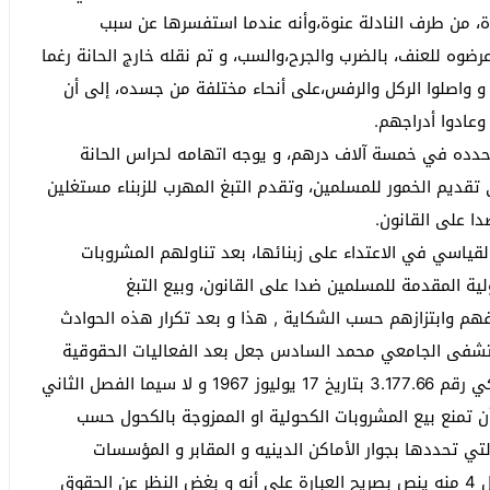
دة، من طرف النادلة عنوة،وأنه عندما استفسرها عن سبب
رضوه للعنف، بالضرب والجرح،والسب، و تم نقله خارج الحانة رغما
، و واصلوا الركل والرفس،على أنحاء مختلفة من جسده، إلى أن
وعادوا أدراجهم.
دده في خمسة آلاف درهم، و يوجه اتهامه لحراس الحانة
قديم الخمور للمسلمين، وتقدم التبغ المهرب للزبناء مستغلين
دا على القانون.
ياسي في الاعتداء على زبنائها، بعد تناولهم المشروبات
لية المقدمة للمسلمين ضدا على القانون، وبيع التبغ
فهم وابتزازهم حسب الشكاية , هذا و بعد تكرار هذه الحوادث
شفى الجامعي محمد السادس جعل بعد الفعاليات الحقوقية
تطالب والي الجهة بتنفيذ قرار المدير العام للديوان الملكي رقم 3.177.66 بتاريخ 17 يوليوز 1967 و لا سيما الفصل الثاني
أن تمنع بيع المشروبات الكحولية او الممزوجة بالكحول حسب
لتي تحددها بجوار الأماكن الدينيه و المقابر و المؤسسات
العسكرية و الإستشفائية و المدرسية خصوصا و أن الفصل 4 منه ينص بصريح العبارة على أنه و بغض النظر عن الحقوق