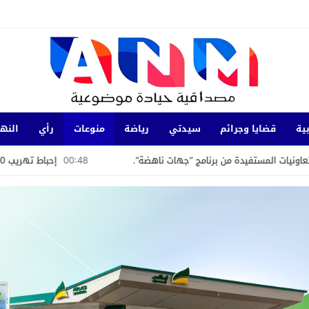
ية
قضايا وجرائم
سيدتي
رياضة
منوعات
رأي
النها
برنامج “جهات ناهضة”.
00:48
إحباط تهريب 350 كيلوغرامًا من الشيرا بميناء طنجة المتوسط