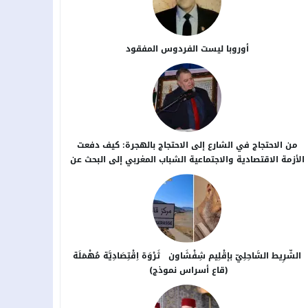
أوروبا ليست الفردوس المفقود
من الاحتجاج في الشارع إلى الاحتجاج بالهجرة: كيف دفعت
الأزمة الاقتصادية والاجتماعية الشباب المغربي إلى البحث عن
بدائل خارج الوطن؟
الشَّرِيط السَّاحِلِيّ بإقْلِيم شِفْشَاون ثَرْوَة اِقْتِصَادِيَّة مُهْمَلَة
(قاع أسراس نموذج)