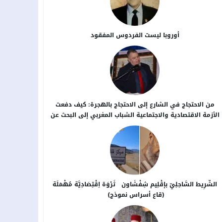
أوروبا ليست الفردوس المفقود
من الاحتجاج في الشارع إلى الاحتجاج بالهجرة: كيف دفعت
الأزمة الاقتصادية والاجتماعية الشباب المغربي إلى البحث عن
بدائل خارج الوطن؟
الشَّرِيط السَّاحِلِيّ بإقْلِيم شِفْشَاون ثَرْوَة اِقْتِصَادِيَّة مُهْمَلَة
(قاع أسراس نموذج)