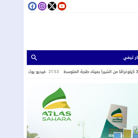
ر تيفي
21:53
فيديو يوثق ابتزاز سائحين يطيح بمشتبه ف