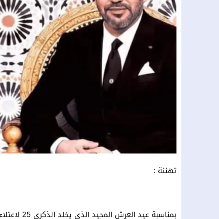
تهنئة :
بمناسبة عيد العرش المجيد الذي يخلد الذكرى 25 لاعتلاء صاحب الجلالة الملك محمد السادس عرش اسلافه الميامين..