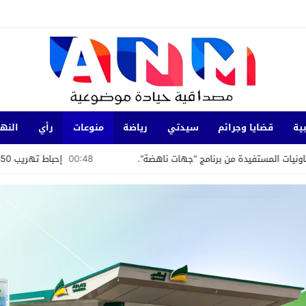
ية
قضايا وجرائم
سيدتي
رياضة
منوعات
رأي
النها
ة من برنامج “جهات ناهضة”.
00:48
إحباط تهريب 350 كيلوغرامًا من الشيرا بميناء طنجة المتوسط