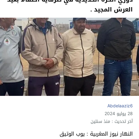
العرش المجيد .
Abdelaaziz6
28 يوليو 2024
آخر تحديث : منذ سنتين
النهار نيوز المغربية : يوب الوتيق