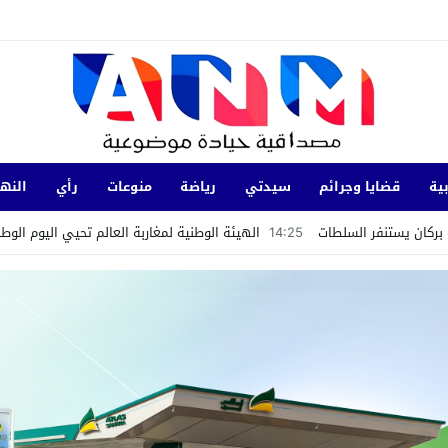
ية
قضايا وجرائم
سيدتي
رياضة
منوعات
رأي
النها
بركان يستنفر السلطات
14:25
الهيئة الوطنية لمغاربة العالم تحيي اليوم الوط
نها بشرية داخل ورش لإعادة بناء مؤسسة تعليمية بأسني
سياسي بفيلا مستشار جماعي سابق بحي الرياحين بمدينة تامسنا.
 بالمنتدى الاجتماعي العالمي في كوتونو ببصمة مغربية
يات ضد تدوينات تحرض على ارتكاب جرائم عنف