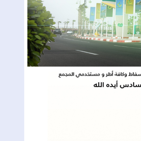
.غرق طفلين بدوار تينكزة اولاد يحيى لكراير
 يعلن ترشحه مستقلاً لانتخابات مجلس النواب عن إقليم الحوز