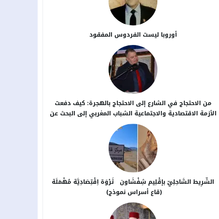
أوروبا ليست الفردوس المفقود
من الاحتجاج في الشارع إلى الاحتجاج بالهجرة: كيف دفعت
الأزمة الاقتصادية والاجتماعية الشباب المغربي إلى البحث عن
بدائل خارج الوطن؟
الشَّرِيط السَّاحِلِيّ بإقْلِيم شِفْشَاون ثَرْوَة اِقْتِصَادِيَّة مُهْمَلَة
(قاع أسراس نموذج)