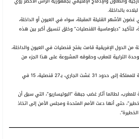
رجية والتعاون والإدماج الإقليمي بجمهورية الرأس الأخضر روي
لاده بالداخلة.
غضون الأشهر القليلة المقبلة، سواء في العيون أو الداخلة،
، لتأكيد “دبلوماسية القنصليات” وخلق تنسيق أكبر بين هذه
إلى أن “تأكيد الملك أن حوالي 40 في المئة من الدول الإفريقية قامت بفتح قنصليات في العيون والداخلة،
لوحدة الترابية للمغرب وحقوقه المشروعة على هذا الجزء من
ويقدر عدد القنصليات التي تم افتتاحها بالأقاليم الجنوبية للمملكة إلى حدود 31 غشت الجاري، بـ27 قنصلية، 15 في
ية للمغرب، لطالما أثار غضب جبهة “البوليساريو”، التي سبق أن
خطير”، حتى أنها دعت الأمم المتحدة ومجلس الأمن إلى اتخاذ
الخطيرة”.