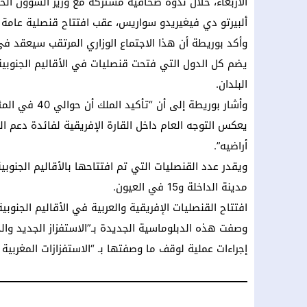
الأربعاء، خلال ندوة صحافية مشتركة مع وزير الشؤون الخا
ألبيرتو دي فيغيريدو سواريس، عقب افتتاح قنصلية عامة لب
وأكد بوريطة أن هذا الاجتماع الوزاري المرتقب سيعقد في 
يضم كل الدول التي فتحت قنصليات في الأقاليم الجنوبية
البلدان.
وأشار بوريطة 
يعكس التوجه العام داخل القارة الإفريقية لفائدة دعم ا
أراضيه”.
مدينة الداخلة و15 في العيون.
افتتاح القنصليات الإفريقية والعربية في الأقاليم الجنوب
وصفت هذه الدبلوماسية الجديدة بـ”الاستفزاز الجديد وال
إجراءات عملية لوقف ما وصفتها بـ “الاستفزازات المغربية 