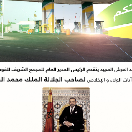
 مؤتمر “مينا” العلمي الأول للإعلام والتحول الرقمي بإسطنبول
20:17
زاكورة.
سياسي ويدعو إلى تمكين الشباب من قيادة المرحلة
17:38
المحامي يوسف أكجدول