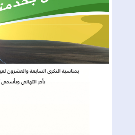
20:18
صالح داهي يمثل وفد مدينة العيون في
17:55
إبراهيم أتكارت يعلن اعتزال العمل ال