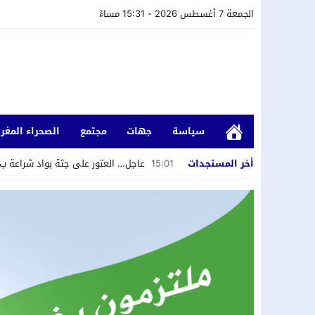
الجمعة 7 أغسطس 2026 - 15:31 مساءً
سياسة
جهات
مجتمع
الصحراء المغرب
أخر المستجدات
15:01
عاجل… العتور على جثة بواد شراعة ب 
09:38
العثور على بقايا عظمية يُشتبه في أ
23:20
حملة انتخابية سابقة لأوانها؟ عشاء 
20:26
لقاء دولي حول قضايا الشباب والطلبة
20:21
النيابة العامة باسفي تتفاعل مع شكا