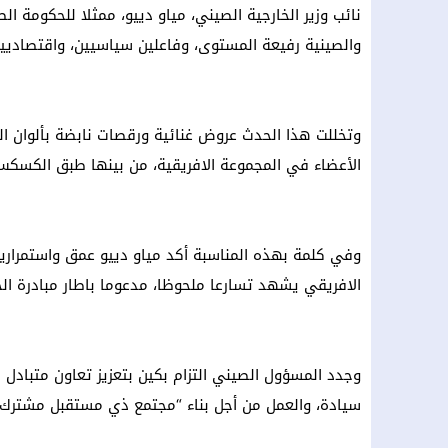
نائب وزير الخارجية الصيني، مياو دييو، ممثلا للحكومة ا
والصينية رفيعة المستوى، وفاعلين سياسيين، واقتصاديين،
وتخللت هذا الحدث عروض غنائية ورقصات نابضة بألوان ال
الأعضاء في المجموعة الافريقية، من بينها طبق الكسكس
وفي كلمة بهذه المناسبة أكد مياو دييو عمق واستمرارية ا
الافريقي يشهد تسارعا ملحوظا، مدعوما باطار مبادرة الح
وجدد المسؤول الصيني التزام بكين بتعزيز تعاون متبادل ا
سيادة، والعمل من أجل بناء “مجتمع ذي مستقبل مشترك ل