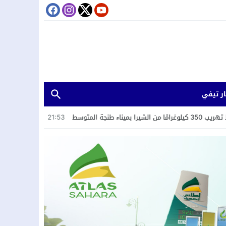
ر تيفي
21:53
فيديو يوثق ابتزاز سائحين يطيح بمشتبه 