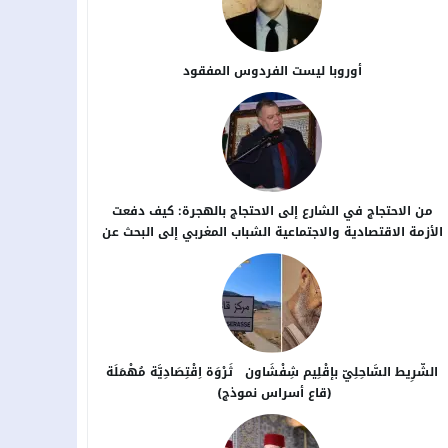
أوروبا ليست الفردوس المفقود
من الاحتجاج في الشارع إلى الاحتجاج بالهجرة: كيف دفعت
الأزمة الاقتصادية والاجتماعية الشباب المغربي إلى البحث عن
بدائل خارج الوطن؟
الشَّرِيط السَّاحِلِيّ بإقْلِيم شِفْشَاون ثَرْوَة اِقْتِصَادِيَّة مُهْمَلَة
(قاع أسراس نموذج)