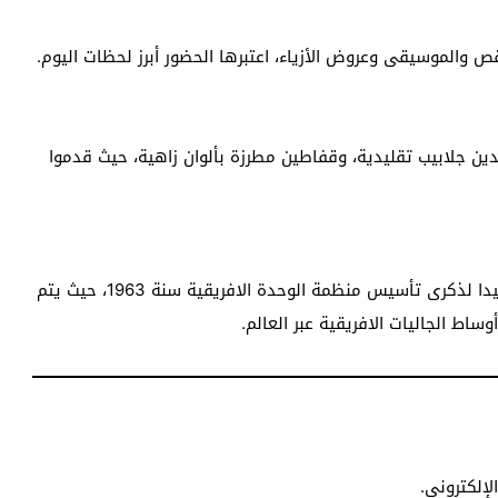
 والموسيقى وعروض الأزياء، اعتبرها الحضور أبرز لحظات اليوم.
دين جلابيب تقليدية، وقفاطين مطرزة بألوان زاهية، حيث قدموا
ويتم الاحتفاء بيوم إفريقيا في 25 ماي من كل سنة، تخليدا لذكرى تأسيس منظمة الوحدة الافريقية سنة 1963، حيث يتم
ساط الجاليات الافريقية عبر العالم.
إلكتروني.