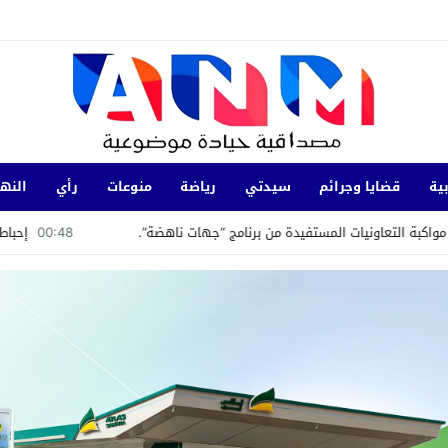
ية
قضايا وجرائم
سيدتي
رياضة
منوعات
رأي
النها
دة من برنامج “جهات ناهضة”.
00:48
إحباط تهريب 350 كيلوغرامًا من الشيرا بميناء طنجة المتوسط