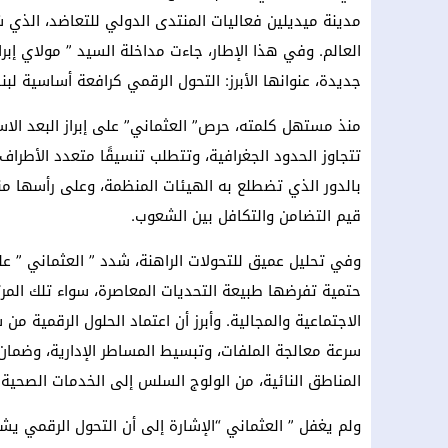
مدينة ميديلين فعاليات المنتدى الدولي للتعاضد، الذي ش
العالم. وفي هذا الإطار، جاءت مداخلة السيد ” مولاي إبر
جديدة، عنوانها الأبرز: التحول الرقمي كرافعة أساسية لبن
منذ مستهل كلمته، حرص” العثماني” على إبراز البعد الاستر
تتجاوز الحدود الجغرافية، وتتطلب تنسيقًا متعدد الأطراف 
قيم التضامن والتكافل بين الشعوب.
وفي تحليل عميق للتحولات الراهنة، شدد ” العثماني ” عل
حتمية تفرضها طبيعة التحديات المعاصرة، سواء تلك المرتب
الاجتماعية والمجالية. وأبرز أن اعتماد الحلول الرقمية م
سرعة معالجة الملفات، وتبسيط المساطر الإدارية، وضمان
المناطق النائية، من الولوج السلس إلى الخدمات الصحية.
ولم يغفل ” العثماني “الإشارة إلى أن التحول الرقمي يشك