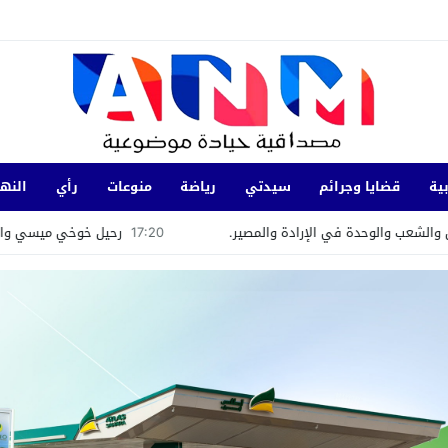
ية
قضايا وجرائم
سيدتي
رياضة
منوعات
رأي
النها
17:20
رحيل خوخي ميسي والد الأسطورة ليونيل ميسي
17:11
ا