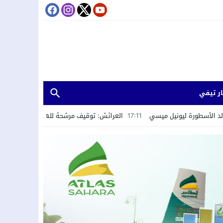
ر تيفي
لعرائش: توقيف مرشحة للهجرة السرية بسبب تصريحات واتهامات زائفة تفيد بسما