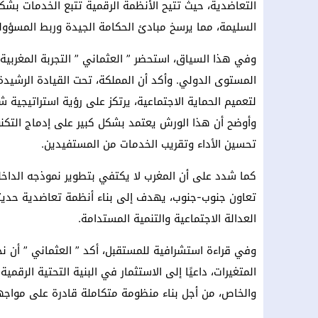
التعاضدية، حيث تتيح الأنظمة الرقمية تتبع الخدمات بش
السليمة، مما يرسخ مبادئ الحكامة الجيدة وربط المسؤولي
وفي هذا السياق، استحضر ” العثماني ” التجربة المغربية 
المستوى الدولي. وأكد أن المملكة، تحت القيادة الرشيدة
لتعميم الحماية الاجتماعية، يرتكز على رؤية استراتيجية 
وأوضح أن هذا الورش يعتمد بشكل كبير على إدماج التكن
تحسين الأداء وتقريب الخدمات من المستفيدين.
كما شدد على أن المغرب لا يكتفي بتطوير نموذجه الداخل
تعاون جنوب-جنوب، يهدف إلى بناء أنظمة تعاضدية حديث
العدالة الاجتماعية والتنمية المستدامة.
وفي قراءة استشرافية للمستقبل، أكد ” العثماني ” أن ن
المتغيرات، داعيًا إلى الاستثمار في البنية التحتية الرقمي
والخاص، من أجل بناء منظومة متكاملة قادرة على مواجهة