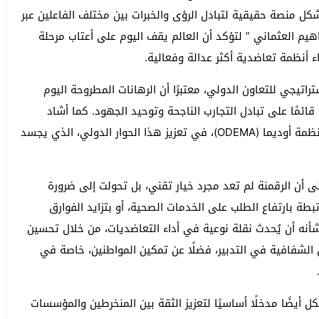
كل منصة حقيقية لتبادل الرؤى والخبرات بين مختلف الفاعلين عبر
اهيم العثماني ” لتؤكد أن العالم يقف اليوم على أعتاب مرحلة
اء أنظمة تعاضدية أكثر عدالة وفعالية.
اتيجي للتعاون الدولي، معتبرًا أن الرهانات المطروحة اليوم
قائمًا على تبادل التجارب الناجحة وتوحيد الجهود. كما أشاد
بالدور الذي تضطلع به الهيئات المنظمة، وعلى رأسها منظمة أوديما (ODEMA)، في تعزيز هذا الحوار الدولي، الذي يجسد
ى أن الرقمنة لم تعد مجرد خيار تقني، بل تحولت إلى ضرورة
طة بارتفاع الطلب على الخدمات الصحية، أو بتزايد الفوارق
ن شأنه أن يُحدث نقلة نوعية في أداء التعاضديات، من خلال تحسين
 الشفافية في التدبير، فضلًا عن تمكين المواطنين، خاصة في
ل أيضًا مدخلًا أساسيًا لتعزيز الثقة بين المنخرطين والمؤسسات