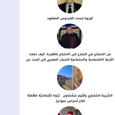
أوروبا ليست الفردوس المفقود
من الاحتجاج في الشارع إلى الاحتجاج بالهجرة: كيف دفعت
الأزمة الاقتصادية والاجتماعية الشباب المغربي إلى البحث عن
بدائل خارج الوطن؟
الشَّرِيط السَّاحِلِيّ بإقْلِيم شِفْشَاون ثَرْوَة اِقْتِصَادِيَّة مُهْمَلَة
(قاع أسراس نموذج)