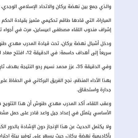
والذي جمع بين نهضة بركان والاتحاد الإسلامي الوجدي،
المباراة، التي قادها طاقم تحكيمي متميز بقيادة الحك
إشراف مندوب اللقاء مصطفى اعيساين، مرت في أجواء تنا
ودخل أشبال نهضة بركان، تحت قيادة المدرب مهدي طنو
سريعاً إلى أهداف حاسمة: في الدقيقة 12، افتتح معاد الحسناوي التسجيل بعد استغلاله لتمريرة عرضية دقيقة.
وفي الدقيقة 35، عزز محمد نسيم رحو النتيجة بهدف ثانٍ منح فريقه أفضلية مريحة قبل نهاية الشوط الأول.
بهذا الأداء المنظم، نجح الفريق البركاني في الحفاظ عل
جدارة واستحقاق.
وعقب اللقاء، أكد المدرب مهدي طنوش أن هذا التتويج 
الأساسي يتمثل في إعداد جيل واعد قادر على حمل مشعل 
ولا يكتمل الحديث عن هذا الإنجاز دون الإشادة بالدور ا
بأكاديمية نهضة بركان، حيث يسهر على توفير بيئة احتر