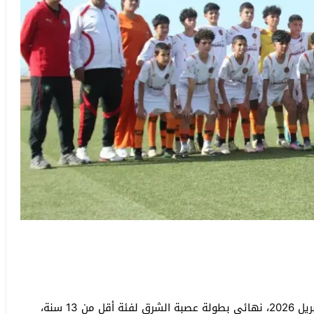
احتضن ملعب الأمل بمدينة عين الركادة، مساء الأحد 19 أبريل 2026، نهائي بطولة عصبة الشرق لفئة أقل من 13 سنة،