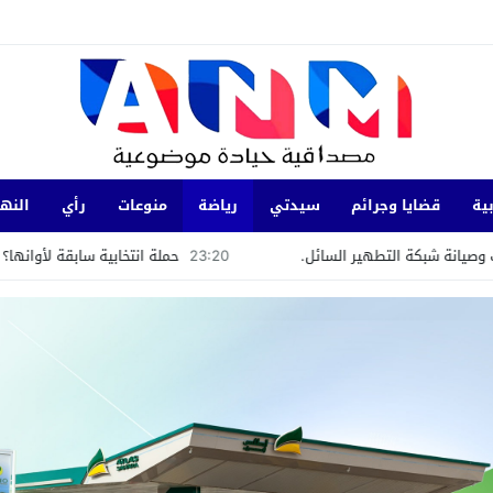
ية
قضايا وجرائم
سيدتي
رياضة
منوعات
رأي
النها
ير السائل.
23:20
حملة انتخابية سابقة لأوانها؟ عشاء سياسي بفيلا 