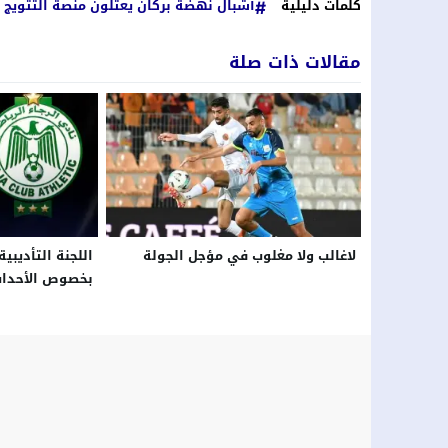
كلمات دليلية
أشبال نهضة بركان يعتلون منصة التتويج 
مقالات ذات صلة
لاغالب ولا مغلوب في مؤجل الجولة
اللجنة التأديبي
بخصوص الأحداث 
الجيش الملكي و