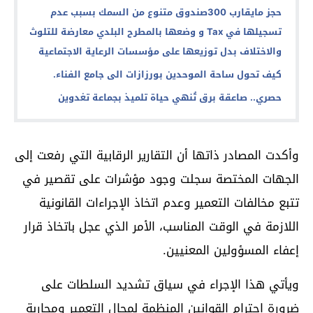
حجز مايقارب 300صندوق متنوع من السمك بسبب عدم
تسجيلها في Tax و وضعها بالمطرح البلدي معارضة للتلوث
والاختلاف بدل توزيعها على مؤسسات الرعاية الاجتماعية
كيف تحول ساحة الموحدين بورزازات الى جامع الفناء.
حصري.. صاعقة برق تُنهي حياة تلميذ بجماعة تغدوين
وأكدت المصادر ذاتها أن التقارير الرقابية التي رفعت إلى
الجهات المختصة سجلت وجود مؤشرات على تقصير في
تتبع مخالفات التعمير وعدم اتخاذ الإجراءات القانونية
اللازمة في الوقت المناسب، الأمر الذي عجل باتخاذ قرار
إعفاء المسؤولين المعنيين.
ويأتي هذا الإجراء في سياق تشديد السلطات على
ضرورة احترام القوانين المنظمة لمجال التعمير ومحاربة