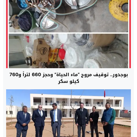
بوجدور.. توقيف مروج “ماء الحياة” وحجز 660 لتراً و760
كيلو سكر