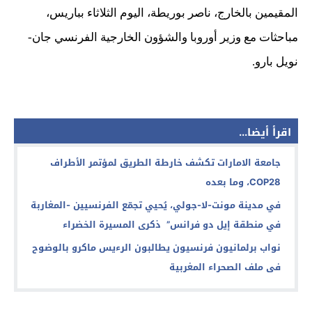
المقيمين بالخارج، ناصر بوريطة، اليوم الثلاثاء بباريس،
مباحثات مع وزير أوروبا والشؤون الخارجية الفرنسي جان-
نويل بارو.
اقرأ أيضا...
جامعة الامارات تكشف خارطة الطريق لمؤتمر الأطراف
COP28، وما بعده
في مدينة مونت-لا-جولي، يُحيي تجمّع الفرنسيين -المغاربة
في منطقة إيل دو فرانس” ذكرى المسيرة الخضراء
نواب برلمانيون فرنسيون يطالبون الرءيس ماكرو بالوضوح
فى ملف الصحراء المغربية