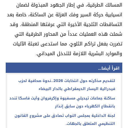
المسالك الطرقية، في إطار الجهود المبذولة لضمان
انسيابية حركة السير وفك العزلة عن الساكنة، خاصة بعد
التساقطات الثلجية الأخيرة التي عرفتها المنطقة. وقد
شملت هذه العمليات عدداً من المحاور الطرقية التي
تضررت بفعل تراكم الثلوج، مما استدعى تعبئة الآليات
والموارد البشرية اللازمة للتدخل الميداني.
اقرأ أيضا...
لتقديم مذكرته حول انتخابات 2026..ندوة صحافية لحزب
فيدرالية اليسار الديمقراطي بالدار البيضاء
ساكنة جماعات تيديلي مسفيوة وإكرفروان وآيت فاسكا تندد
بانقطاع الكهرباء دون سابق إنذار
لجنة الداخلية بمجلس النواب تصادق على مشروع القانون
التنظيمي المتعلق بالجهات.