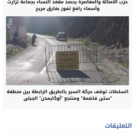
حزب الأصالة والمعاصرة يحصد مقعد النساء بجماعة تزارت
وأسماء رافع تفوز بفارق مريح
السلطات توقف حركة السير بالطريق الرابطة بين منطقة
“ستي فاضمة” ومنتجع “أوكايمدن” الجبلي
التعليقات